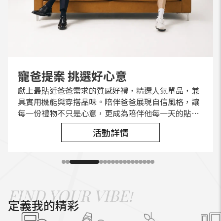
2026新光三越夏天卡利High-就是
寵爸提案 挑選好心意
2026七夕情人節 | 名師占卜 愛的解
【有點ALL PASS】只要500點，吃
限時升等 享好禮
新光三越使用運動幣「添裝備」、
The Gold Lounge 只為金卡會員開
2026 夏季卡利HIGH｜怦然心動禮
暑假好好玩
2026新光三越「T368城鄉物產
2026七夕情人節 | 愛情翻譯中
2026中秋節｜歡聚佳節 禮品特輯
新光三越紙袋減量 ｜ 攜手減袋，地
聯名卡專屬優惠
2026夏日藝術季
2026 是誰的遊戲間 × KAI PIXEL
獻上最貼近爸爸需求的質感好禮，精選人氣單品，兼
活動期間，新申辦新光三越貴賓卡並完成當日首筆交
2026 夏季卡利HIGH｜怦然心動禮
集結手作DIY、永續教育、生態探索、科學實驗、職
有些愛，藏在一份合你口味的餐點裡，藏在一個精心
2026中秋節禮品特輯，現正預購中
持新光三越聯名卡於全台新光三越百貨公司消費，一
在【玩具太空總部】裡，一場充滿想像力的任務開始
購划算
密
喝玩樂一次擁有！
「做運動」最高可抵500元
啟的專屬空間
展」
球減碳
ART
具實用機能與穿搭品味。陪伴爸爸展現自信風格，讓
易，即可憑當日消費憑證兌換首購禮乙份，活動期間
人體驗、動漫快閃、人氣IP見面會、足球運動及精彩
準備的禮物裡，藏在兩個人並肩前行的路上。愛從來
般商品平時可享 9 折或 95 折優惠(公賣品、特價品、
了！那些陪我們長大的玩具，就像一扇扇小門，輕輕
2026新光三越夏天卡利High-就是購划算活動全台登
解不開的愛情難題，就交給專業的來解惑
【有點ALL PASS】只要500點，吃喝玩樂一次擁有！
新光三越使用運動幣「添裝備」、「做運動」最高可
專為金卡會員悉心打造，這裡是一處靜謐舒適的專屬
2026新光三越「T368城鄉物產展」
當我們踏進新光三越的每一刻，不僅是享受購物樂
新光三越限定 是誰WHO ART YOU系巡迴展
活動詳情
活動詳情
每一份禮物不只是心意，更成為陪伴他每一天的貼心
每人限兌換乙份（各店數量有限，送完為止）。
舞台表演，<br>從早玩到晚、從小朋友到大朋友，都
不只有一種語言，今年就把說不出口的心意，翻譯成
及部分商品及專櫃除外)，特賣期間部份商品可再享
打開就能飛進充滿想像的太空世界。在這裡，你能遇
場!卡利嗨456%、SKM PAY最高7%回饋，台北、台
抵500元
天地。 在購物之餘，您可於此放鬆心情、享受片刻悠
趣，更是串連無數美好回憶的起點。如今，為了守護
選擇。
能找到屬於自己的夏日樂趣，打造最豐富的暑假活動
最貼近彼此的禮物與行動，傳遞每一份愛意。
95 折(不得與貴賓卡優惠合併使用)。
見宇宙魚、跳不停的快樂蛙蛙、愛探頭的萬事通地
活動詳情
活動詳情
活動詳情
活動詳情
中、台南、嘉義、台南、高雄、桃園全台百貨同步熱
閒，體驗更臻尊寵的休憩時光。
這些美好，新光三越更朝「永續百貨」的願景邁進。
活動詳情
活動詳情
活動詳情
活動詳情
活動詳情
活動詳情
檔期。
鼠，還有在改變中長出翅膀的默默毛蟲。走著走著你
活動詳情
烈展開！各大品牌同步推出多項限時優惠、信用卡優
從減碳愛地球的紙袋減量計畫開始，我們攜手顧客選
會發現，原來我們心裡也存在著會發光的星星！今年
活動詳情
活動詳情
活動詳情
惠、卡友禮、滿額加碼送禮，還有多項驚喜活動等你
擇更環保的方式，讓每一次購物成為對地球的守護。
夏日藝術季以「玩具」為出發點，將打造一座屬於所
來參加，彙整全台分店活動時間、卡利嗨DM與百貨懶
未來，我們期待透過與您一起的綠色行動，使購物不
有大小朋友的「玩具太空總部」。在這裡，玩具不只
人包，讓你輕鬆比價大買特買！持續關注2026新光三
僅僅是消費，更是一份對環境的承諾。讓我們攜手，
是童年的夥伴，更是一扇通往想像世界的入口，帶領
越活動~
讓每個選擇成為對地球的擁抱，讓購物成為更溫暖、
FIND YOUR VIBE!
我們從日常出發，飛向更廣闊的想像宇宙。
更負責的美好回憶。
定義我的精彩