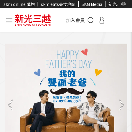
skm online 購物
skm eats美食地圖
SKM Media
新光三越官
加入會員
2026新光三越夏天卡利High，就是
購划算！
7/9(四)-8/13(四) 貴賓卡 X 11大指定銀行skm online
消費同享4%5%6%，享4,000~500,000點，超高skm
points回饋。skm pay限定!指定銀行單筆3,000+1%
skm points高回饋優惠7%。
活動詳情