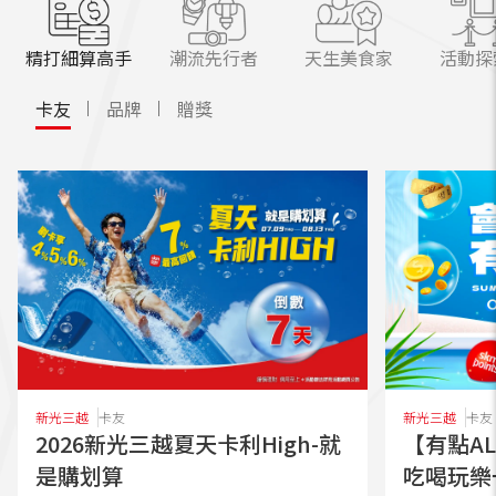
精打細算高手
潮流先行者
天生美食家
活動探
卡友
品牌
贈獎
新光三越
卡友
新光三越
卡友
2026新光三越夏天卡利High-就
【有點AL
是購划算
吃喝玩樂