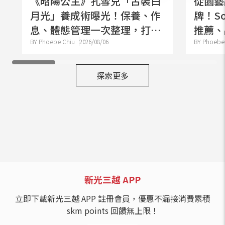
《昭陽公主》孔雪兒「古裝白
從園藝
月光」養成術曝光！保養、作
牌！S
息、體態管理一次整理，打造
推薦、
高級感清透膚況
BY Phoebe Chiu
2026/08/06
次整理
BY Phoebe
探索更多
新光三越 APP
立即下載新光三越 APP 註冊會員，優惠不漏接消費累積
skm points 回饋無上限！