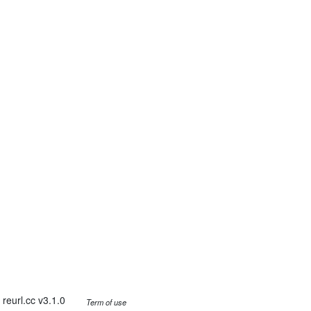
reurl.cc v3.1.0
Term of use