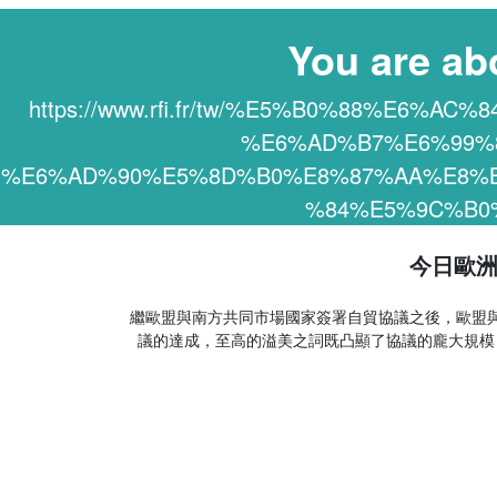
You are ab
https://www.rfi.fr/tw/%E5%B0%88%E6
%E6%AD%B7%E6%99%
%E6%AD%90%E5%8D%B0%E8%87%AA%E8%
%84%E5%9C%B0
今日歐洲
繼歐盟與南方共同市場國家簽署自貿協議之後，歐盟與印
議的達成，至高的溢美之詞既凸顯了協議的龐大規模