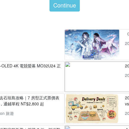
Continue
2
D-OLED 4K 電競螢幕 MO32U24 正
2
2
丸去石垣島攻略｜7 房型正式票價表
2
通鋪單程 NT$2,800 起
v
pon 旅遊
2