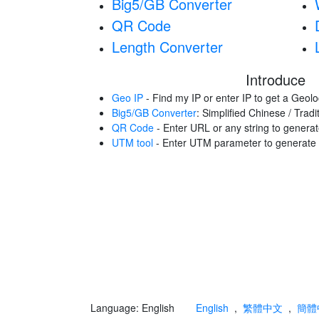
Big5/GB Converter
QR Code
Length Converter
Introduce
Geo IP
- Find my IP or enter IP to get a Geolo
Big5/GB Converter
: Simplified Chinese / Trad
QR Code
- Enter URL or any string to gener
UTM tool
- Enter UTM parameter to generat
Language: English
English
,
繁體中文
,
簡體