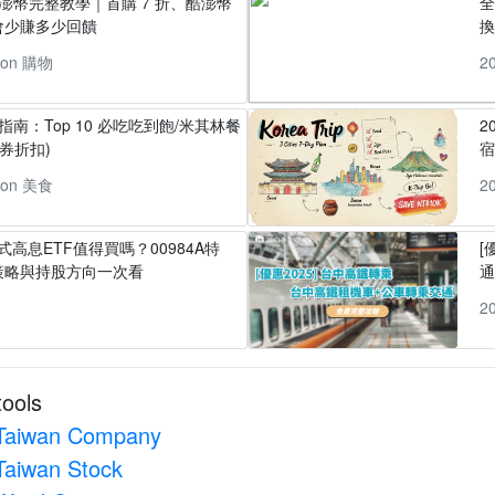
酷澎幣完整教學｜首購 7 折、酷澎幣
全
會少賺多少回饋
換
pon 購物
2
指南：Top 10 必吃吃到飽/米其林餐
2
券折扣)
pon 美食
2
式高息ETF值得買嗎？00984A特
[
策略與持股方向一次看
1
2
tools
Taiwan Company
Taiwan Stock