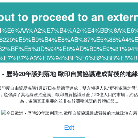
out to proceed to an extern
%AC%84%E6%AA%A2%E7%B4%A2/%E4%BB%8A%E
8220%E5%B9%B4%E8%AB%87%E5%88%A4%E
B2%BF%E5%8D%94%E8%AD%B0%E9%81%94%
%E7%B7%A3%E6%94%BF%E6%B2%BB%E5%B
 - 歷時20年談判落地 歐印自貿協議達成背後的地
度自由貿易協議1月27日在新德里達成，雙方領導人以“所有協議之母”
，也強調了其地緣政治意義。歐印自貿協議涵蓋了20億人口的市場，約佔全
為，協議真正重要的並非在於關稅減讓的具體細節...
Exit