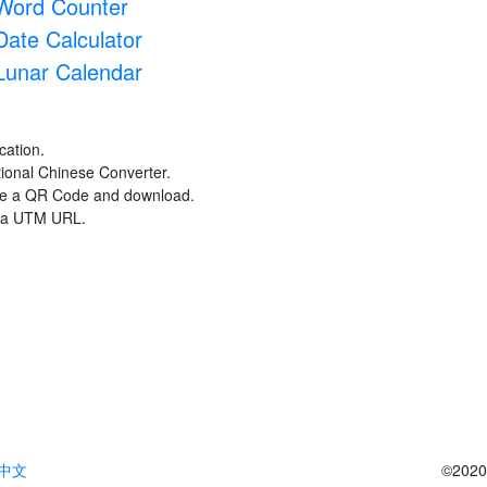
Word Counter
Date Calculator
Lunar Calendar
cation.
itional Chinese Converter.
ate a QR Code and download.
e a UTM URL.
中文
©2020 