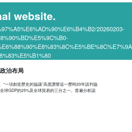
al website.
6%97%A5%E6%AD%90%E6%B4%B2/20260203-
8%90%BD%E5%9C%B0-
E6%88%90%E8%83%8C%E5%BE%8C%E7%9A
8%83%E5%B1%80
緣政治布局
、“一項創造歷史的協議”高度讚譽這一歷時20年談判協
球GDP的25%及全球貿易的三分之一。普遍分析認