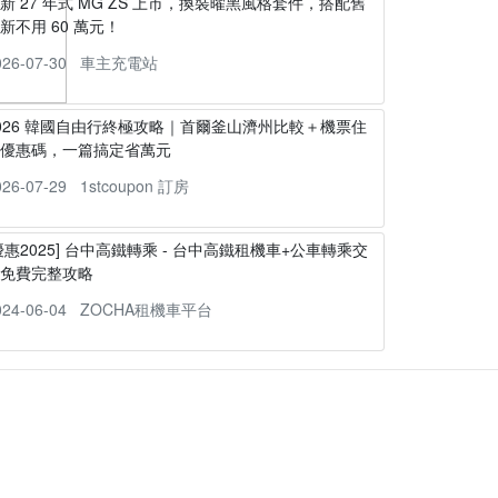
新 27 年式 MG ZS 上市，換裝曜黑風格套件，搭配舊
新不用 60 萬元！
026-07-30
車主充電站
026 韓國自由行終極攻略｜首爾釜山濟州比較＋機票住
宿優惠碼，一篇搞定省萬元
026-07-29
1stcoupon 訂房
優惠2025] 台中高鐵轉乘 - 台中高鐵租機車+公車轉乘交
通免費完整攻略
024-06-04
ZOCHA租機車平台