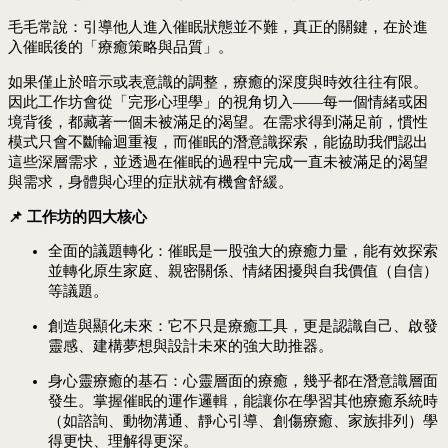
毛毛常說：引導他人進入催眠狀態並不難，真正的關鍵，在於進
入催眠後的「療癒策略與品質」。
如果僅止於暗示或表意識的調整，療癒的深度與時效往往有限。
因此工作坊會從「完形心理學」的視角切入——每一個情緒或困
境背後，都藏著一個未被滿足的渴望。在需求得到滿足前，慣性
模式只會不斷輪迴重複，而催眠的潛意識探索，能協助我們認出
這些深層需求，並透過在催眠的過程中完成一直未被滿足的渴望
與需求，身體與心理的症狀就有機會舒緩。
📌 工作坊
的四大核心
全面的議題轉化：催眠是一股強大的療癒力量，能有效探索
並轉化原生家庭、親密關係、情緒困擾與自我價值（自信）
等議題。
創造與顯化未來：
它不只是療癒工具，更是認識自己、啟發
靈感、建構夢想與設計未來的強大助推器。
身心靈療癒的基石：
心靈層面的療癒，幾乎都在潛意識層面
發生。掌握催眠的運作邏輯，能讓你在學習其他療癒系統時
（如諮詢、動物溝通、靜心引導、創傷療癒、家族排列）學
得更快、理解得更深。