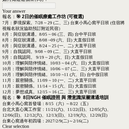
Your answer
報名：
🎯
2日的催眠療癒工作坊 (可複選)
7月：夢境探索。7/28 ~ 29 (二、三) 台東小馬心窩平日班 (住宿將
視報名狀況協助預訂附近民宿）
8月：與症狀溝通。8/05 ~ 06 (三、四) 台中平日班
8月：與症狀溝通。8/08 ~09 (六、日) 大直假日班
8月：與症狀溝通。8/24 ~ 25 (一、二) 大直平日班
9月：自我認同。9/08 ~ 09 (二、三) 大直平日班
9月：自我認同。 9/19 ~ 20 (六、日) 大直假日班
10月：理解與陪伴情緒。10/03 ~ 04 (六、日) 大直假日班
10月：理解與陪伴情緒。10/06 ~ 07 (二、三) 大直平日班
10月：理解與陪伴情緒。10/10 ~11 (六、日) 台中假日班
11月：親密關係。11/09 ~ 10 (一、二) 大直平日班
11月：親密關係。11/14 ~ 15 (六、日) 大直假日班
12月：夢想成真。12/15 ~ 16 (二、三) 大直平日班
報名：
🎯
8日NGH 催眠證照 與 潛意識深層溝通培訓
台東小馬心窩首發場：8/15（六）~ 8/22（五）
台北大直心寓工作室：11/21(六)、11/22(日)、12/05(六)、
12/06(日)、12/12(六)、12/13(日)、12/19(六)、12/20(日)
台東心窩過年初四場：2027/2/9(二)～2/16(二)
Clear selection