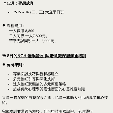
＊
12月
：
夢想成真
12/15 ~ 16 (二
、三
)
大直平日班
🌳 課程費用：
一人費用 8,800
。
二人同行 一人7,800元。
華華光課同學一人 7,600元。
🎯
8日的
NGH 催眠證照 與 潛意識深層溝通培訓
🌳
你將學到：
專業面談技巧與親和感建立
多元催眠引導與深化技術
進入催眠狀態後的多元療癒策略
超越傳統心理學與靈性層面的心靈維度知識
這是一趟深刻的自我探索之旅，也是一套助人利己的專業核心技
術。
完成培訓並通過考核後，即可申請美國認證、全球通行