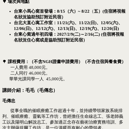
🌳
場次與地點
台東小馬心窩首發場：8/15（六）~ 8/22
（
五）(住宿將視報
名狀況協助預訂附近民宿）
台北大直心寓工作室：11/21(六)、11/22(日)
、
12/05(六)、
12/06(日)
、
12/12(六)、12/13(日)
、
12/19(六)、12/20(日)
台東心窩過年初四場：2027/2/9(二)～2/16(二)
(住宿將視報
名狀況住心窩或是協助預訂附近民宿）
🌳
課程費用：（不含NGH證書申請費用）（不含住宿與餐食費）
一人費用 48,000元。
二人同行 46,000元。
華華光課同學一人 45,000元。
講師介紹：毛毛（毛傳忠）
毛傳忠
從事全職的催眠療癒工作超過十年，並持續帶領家族系統排
列、催眠療癒、靈氣等工作坊，曾經擔任生命線志工、張老師義
工以及陽明山解說志工。參加過正念存在藝術治療實務培訓、多
次主辦薩提爾工作坊，是一位溫暖而有耐心的帶領者。