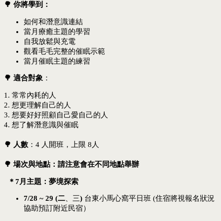
🌳 你將學到：
如何和潛意識連結
當月療癒主題的學習
自我放鬆與充電
觀看毛毛完整的催眠示範
當月催眠主題的練習
🌳
適合對象
：
1.
常常內耗的人
2. 想更理解自己的人
3. 想要好好照顧自己愛自己的人
4. 想了解潛意識與催眠
🌳
人數
：4 人開班，上限 8人
🌳
場次與地點：請注意會在不同地點舉辦
＊7月主題：夢境探索
7/28 ~ 29 (二
、三
)
台東小馬心窩平日班 (住宿將視報名狀況
協助預訂附近民宿）