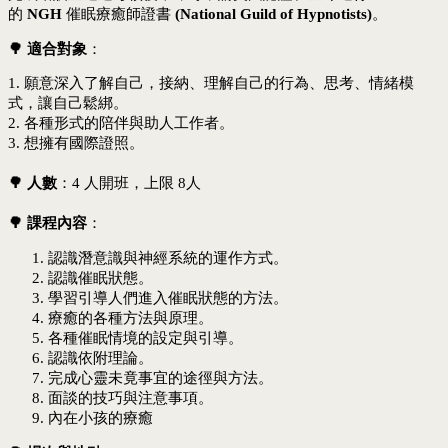
的
NGH
催眠療癒師證書
(National Guild of Hypnotists)
。
🌳
適合對象
：
1. 願意深入了解自己，接納、理解自己的行為、思考、情緒模
式，讓自己鬆綁。
2. 各種形式的陪伴與助人工作者。
3. 想擁有國際證照。
🌳
人數
：4 人開班，上限 8人
🌳
課程內容
：
認識潛意識與神經系統的運作方式。
認識催眠狀態。
學習引導人們進入催眠狀態的方法。
療癒的各種方法與原理。
各種催眠情境的設定與引導。
認識依附理論。
完成心靈未竟事宜的途徑與方法。
面談的技巧與注意事項。
內在小孩的療癒