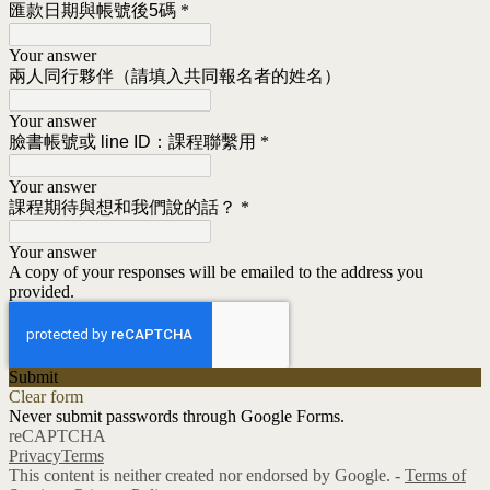
匯款日期與帳號後5碼
*
Your answer
兩人同行夥伴（請填入共同報名者的姓名）
Your answer
臉書帳號或 line ID：課程聯繫用
*
Your answer
課程期待與想和我們說的話？
*
Your answer
A copy of your responses will be emailed to the address you
provided.
Submit
Clear form
Never submit passwords through Google Forms.
reCAPTCHA
Privacy
Terms
This content is neither created nor endorsed by Google. -
Terms of