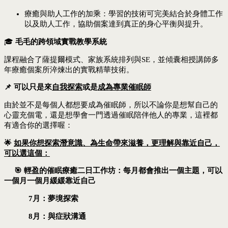
療癒與助人工作的加乘：學習
的技術可完美結合於身體工作
以及助人工作，協助個案達到真正的身心平衡與提升。
🎓
毛毛的跨領域實戰教學系統
課程融合了薩提爾模式、家族系統排列與SE，並傾囊相授講師多
年療癒個案所淬煉出的實戰精華技術。
📌 可以只是來
自我探索
或是
成為專業催眠師
由於並不是每個人都想要成為催眠師，所以不論你是想幫自己的
心靈充個電，還是想學會一門透過催眠陪伴他人的專業，這裡都
有適合你的選擇喔：
🌟
如果你想探索潛意識、為生命帶來滋養，更理解與靠近自己，
可以選這個：
🎯 輕盈的催眠療癒二日工作坊：每月都會推出一個主題，可以
一個月一個月緩緩靠近自己
7月：夢境探索
8月：與症狀溝通