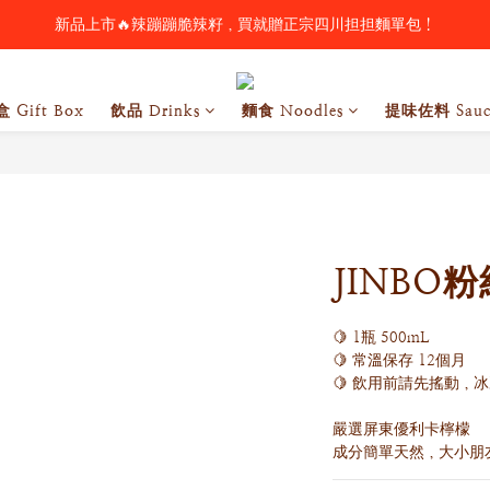
歡慶父親節 🥃 酒類全品項88折（請洽詢客服購買）
歡慶父親節 🥃 酒類全品項88折（請洽詢客服購買）
極品古香辣醬、烏魚子XO醬買一送一🔥 購物車請下單2瓶🛒
 Gift Box
飲品 Drinks
麵食 Noodles
提味佐料 Sauc
新品上市🔥辣蹦蹦脆辣籽，買就贈正宗四川担担麵單包！
歡慶父親節 🥃 酒類全品項88折（請洽詢客服購買）
JINBO
🍋 1瓶 500mL
🍋 常溫保存 12個月
🍋 飲用前請先搖動，
嚴選屏東優利卡檸檬
成分簡單天然，大小朋