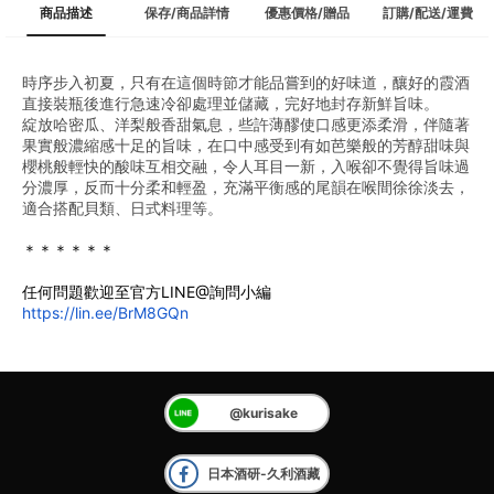
商品描述
保存/商品詳情
優惠價格/贈品
訂購/配送/運費
時序步入初夏，只有在這個時節才能品嘗到的好味道，釀好的霞酒
直接裝瓶後進行急速冷卻處理並儲藏，完好地封存新鮮旨味。
綻放哈密瓜、洋梨般香甜氣息，些許薄醪使口感更添柔滑，伴隨著
果實般濃縮感十足的旨味，在口中感受到有如芭樂般的芳醇甜味與
櫻桃般輕快的酸味互相交融，令人耳目一新，入喉卻不覺得旨味過
分濃厚，反而十分柔和輕盈，充滿平衡感的尾韻在喉間徐徐淡去，
適合搭配貝類、日式料理等。
＊＊＊＊＊＊
任何問題歡迎至官方LINE@詢問小編
https://lin.ee/BrM8GQn
@kurisake
日本酒研-久利酒藏