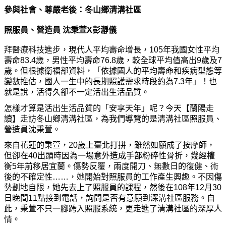
參與社會、尊嚴老後：冬山鄉清溝社區
照服員、營造員 沈秉萱X彭瀞儀
拜醫療科技進步，現代人平均壽命增長，105年我國女性平均
壽命83.4歲，男性平均壽命76.8歲，較全球平均值高出9歲及7
歲。但根據衛福部資料，「依據國人的平均壽命和疾病型態等
變數推估，國人一生中的長期照護需求時段約為7.3年」！也
就是說，活得久卻不一定活出生活品質。
怎樣才算是活出生活品質的「安享天年」呢？今天【蘭陽走
讀】走訪冬山鄉清溝社區，為我們導覽的是清溝社區照服員、
營造員沈秉萱。
來自花蓮的秉萱，20歲上臺北打拼，雖然如願成了按摩師，
但卻在40出頭時因為一場意外造成手部粉碎性骨折，幾經權
衡5年前移居宜蘭。傷勢反覆，兩度開刀、無數日的復健、術
後的不確定性……，她開始對照服員的工作產生興趣。不因傷
勢劃地自限，她先去上了照服員的課程，然後在108年12月30
日晚間11點接到電話，詢問是否有意願到深溝社區服務。自
此，秉萱不只一腳跨入照服系統，更走進了清溝社區的深厚人
情。