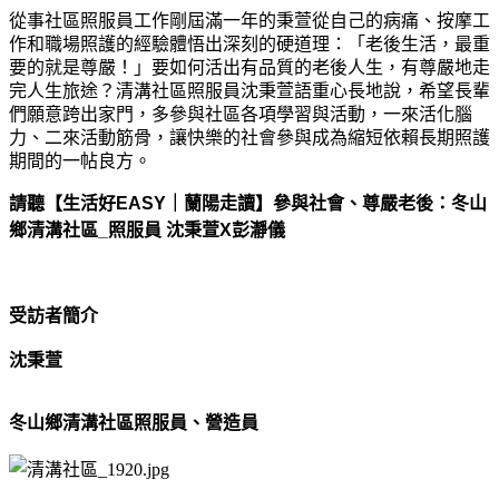
從事社區照服員工作剛屆滿一年的秉萱從自己的病痛、按摩工
作和職場照護的經驗體悟出深刻的硬道理：「老後生活，最重
要的就是尊嚴！」要如何活出有品質的老後人生，有尊嚴地走
完人生旅途？清溝社區照服員沈秉萱語重心長地說，希望長輩
們願意跨出家門，多參與社區各項學習與活動，一來活化腦
力、二來活動筋骨，讓快樂的社會參與成為縮短依賴長期照護
期間的一帖良方。
請聽【生活好EASY｜蘭陽走讀】
參與社會、尊嚴老後：冬山
鄉清溝社區_照服員 沈秉萱X彭瀞儀
受訪者簡介
沈秉萱
冬山鄉清溝社區照服員、營造員