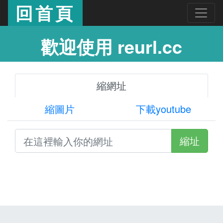
回首頁
歡迎使用 reurl.cc
縮網址
縮圖片
下載youtube
縮址