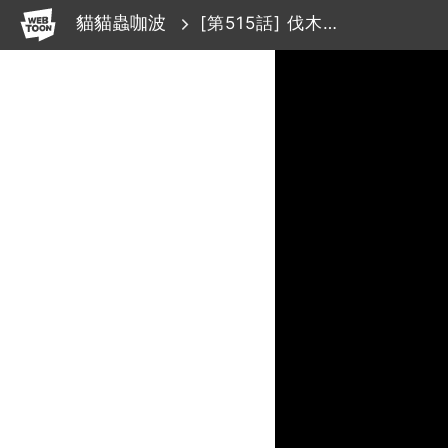
WEBTOON
貓貓蟲咖波
[第515話] 伐木取材