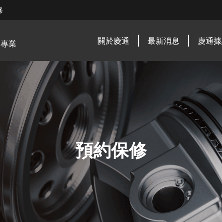
修
關於慶通
最新消息
慶通據
．專業
預約保修