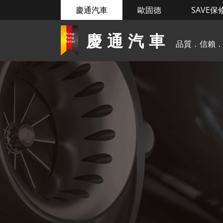
慶通汽車
歐固德
SAVE保
慶通汽車
品質．信賴