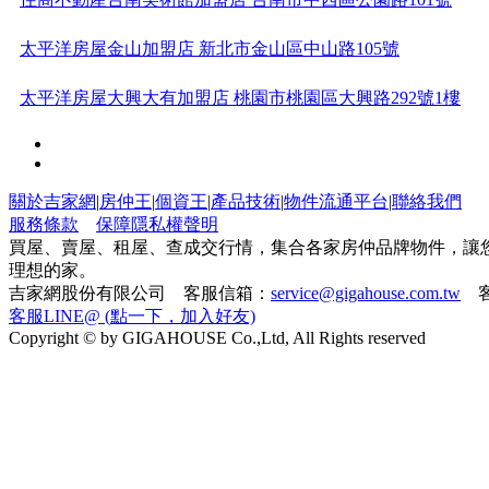
太平洋房屋金山加盟店 新北市金山區中山路105號
太平洋房屋大興大有加盟店 桃園市桃園區大興路292號1樓
太平洋房屋苗栗頭份加盟店 苗栗縣頭份鎮建國路162號
太平洋房屋樹林北大加盟店 新北市樹林區大雅路283號
關於吉家網
|
房仲王
|
個資王
|
產品技術
|
物件流通平台
|
聯絡我們
服務條款
保障隱私權聲明
太平洋房屋友成航空城商仲加盟店 桃園市蘆竹區大竹北路
買屋、賣屋、租屋、查成交行情，集合各家房仲品牌物件，讓
理想的家。
吉家網股份有限公司 客服信箱：
service@gigahouse.com.tw
客
1071號
21世紀不動產台北承德加盟店 台北市大同區承德路一段
客服LINE@ (點一下，加入好友)
Copyright © by GIGAHOUSE Co.,Ltd, All Rights reserved
73、7
太平洋房屋羅東環鎮加盟店 宜蘭縣冬山鄉冬山路五段239號
太平洋房屋屏東博愛加盟店 屏東縣屏東市博愛路307號
太平洋房屋屏東潮州加盟店 屏東縣潮州鎮延平路67號