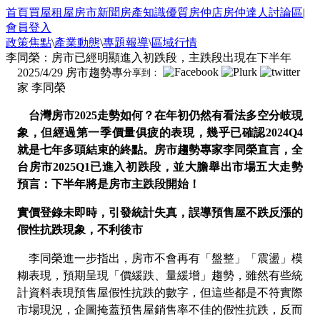
首頁
買屋
租屋
房市新聞
房產知識
優質房仲店
房仲達人
討論區
|
會員登入
政策焦點
\
產業動態
\
專題報導
\
區域行情
李同榮：房市已經明顯進入初跌段，主跌段出現在下半年
2025/4/29
房市趨勢專
分享到：
家 李同榮
台灣房市
2025
走勢如何？在年初仍然有看法多空分岐現
象，但經過第一季價量俱疲的表現，幾乎已確認
2024Q4
就是七年多頭結束的終點。房市趨勢專家李同榮直言，全
台房市
2025Q1
已進入初跌段，並大膽舉出市場五大走勢
預言：下半年將是房市主跌段開始！
實價登錄未即時，引發統計失真，誤導預售屋不跌反漲的
假性抗跌現象，不利後市
李同榮進一步指出，房市不會再有「盤整」「震盪」模
糊表現，預期呈現「價緩跌、量緩增」趨勢，雖然有些統
計資料表現預售屋假性抗跌的數字，但這些都是不符實際
市場現況，企圖掩蓋預售屋銷售率不佳的假性抗跌，反而