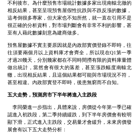
不利後市。為什麼預售市場統計數據多家出現南轅北徹的
相反結果，甚至呈現預售屋假性抗跌與不跌反漲的數據，
這考倒很多專家，但大家也不知所然，就一直在引用不是
很正確的分析資料，對市場判斷會有非常不利的影響，甚
至有人藉此數據刻意為建商做多。
預售屋數據不實主要原因就是內政部實價登錄不即時，往
往須要兩個月以上資料庫才會齊全，所以現在
Q1
第一季
才過
20
幾天，分別幾家都在不同時間撈有限的資料庫量體
做出統計，當然會有很大的落差，甚至漲跌幅度南轅北
轍，出現相反結果，且這個結果都可能與市場現況不符，
甚至相違。內政部實登不即時，後患無窮而不自知。
五大走勢，預測房市下半年將進入主跌段
李同榮進一步指出，具體來說，房價從今年第一季已確
認進入初跌段，第二季持續緩跌，到下半年房價會有較明
顯下滑，正式進入主跌段，交易量才會緩升，未來房價發
展會有以下五大走勢分析：