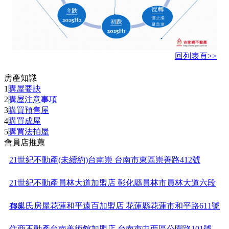
回列表頁>>
房產知識
1
購屋要訣
2
購屋注意事項
3
購買預售屋
4
購買成屋
5
購買法拍屋
會員店推薦
21世紀不動產(未續約)台南崇 台南市東區崇善路412號
21世紀不動產員林大道加盟店 彰化縣員林市員林大道六段
186
有巢氏房屋花蓮和平遠百加盟店 花蓮縣花蓮市和平路611號
住商不動產台南美術館加盟店 台南市中西區公園路101號