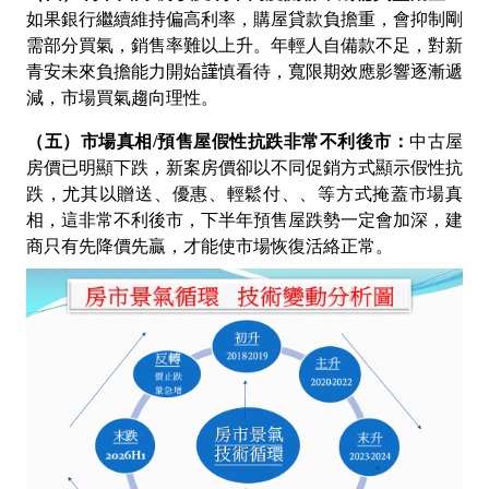
如果銀行繼續維持偏高利率，購屋貸款負擔重，會抑制剛
需部分買氣，銷售率難以上升。年輕人自備款不足，對新
青安未來負擔能力開始
𧫴
慎看待，寬限期效應影響逐漸遞
減，市場買氣趨向理性。
（五）市場真相
/
預售屋假性抗跌非常不利後市：
中古屋
房價已明顯下跌，新案房價卻以不同促銷方式顯示假性抗
跌，尤其以贈送、優惠、輕鬆付、、等方式掩蓋市場真
相，這非常不利後市，下半年預售屋跌勢一定會加深，建
商只有先降價先贏，才能使市場恢復活絡正常。