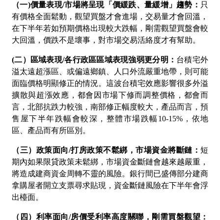
（一
)
價量表現
/
市場將呈現「價緩跌、量緩增」趨勢：
只
有價格全面鬆動，觀望買盤才會進場，交易量才會回溫，
在下半年若如預期價格出現較大跌幅，剛需觀望買盤會較
大回溫，價跌不是壞事，對市場交易活絡度才有幫助。
(
二）區域表現
/
各行政區區域表現強弱更分明：
台積宅外
溢太遠超漲區、或偏遠鄉鎮、人口外流嚴重地帶，則可能
面臨價格明顯修正的情況。這波台積宅效應影響很多外溢
擴散與超漲效應，都會因市場下修而調整價格，都會而
言，北部抗跌力較強，南部修正幅度較大，產品而言，預
售屋下半年跌幅會較深，整體市場跌幅
10-15%
，依地
區、產品而有所區別。
（三）政策面向
/
打房政策不鬆綁，市場資金將斷鏈：
短
期內如果限貸政策未鬆綁，市場資金斷鏈會越來越嚴重，
將造成建商資金周轉不靈的風險。銀行間已盛傳部分建商
拿購屋者開立支票尋求貼現，資金斷鏈風險在下半年會浮
出檯面。
（四）利率面向
/
房價受利率高度關聯，剛需買盤觀望：