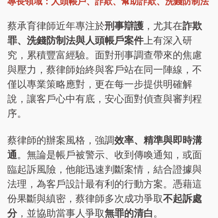
專長領域：人頭帳戶、詐欺、幫助詐欺、洗錢防制法
蔡承育律師近年專注於
刑事辯護
，尤其在
詐欺
罪、洗錢防制法與人頭帳戶案件
上有深入研
究，累積豐富經驗。面對刑事調查帶來的焦慮
與壓力，蔡律師始終與客戶站在同一陣線，不
僅以專業策略應對，更在每一步提供明確解
說，讓客戶心中有底，安心面對偵查與審判程
序。
蔡律師的辦案風格，強調
效率、精準與即時溝
通
。無論是帳戶被警示、收到傳喚通知，或面
臨起訴風險，他能迅速判斷案情，結合證據與
法理，為客戶設計最有利的行動方案。憑藉這
份果斷與縝密，蔡律師多次成功爭取
不起訴處
分
，並協助當事人爭取
無罪的清白
。