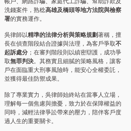
帳戶、網路詐騙、家庭代工詐騙、幫助詐欺及
洗錢案件，熟稔
高雄及橋頭等地方法院與檢察
署
的實務運作。
吳律師以
精準的法律分析與策略規劃
著稱，擅
長在偵查階段結合證據與法理，為客戶爭取
不
起訴處分
；在審判階段則以縝密辯護，成功爭
取
無罪判決
。其務實且細膩的策略風格，讓客
戶在面臨重大刑事風險時，能安心全權委託，
並獲得最佳防禦成果。
除了專業實力，吳律師始終站在當事人立場，
理解每一個焦慮與擔憂，致力於在保障權益的
同時，減輕法律爭訟帶來的壓力，陪伴客戶度
過人生的重要關卡。