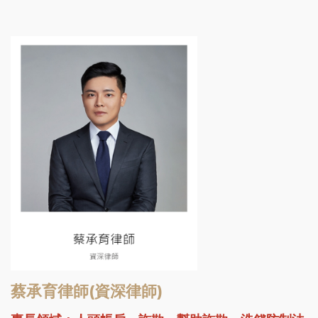
蔡承育律師(資深律師)