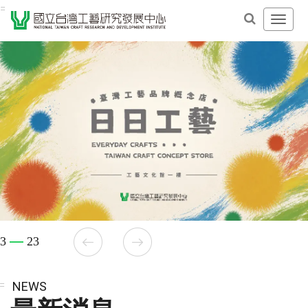
跳
:::
開
到
啟
主
主
要
導
內
覽
容
選
區
單
塊
3
23
NEWS
:::