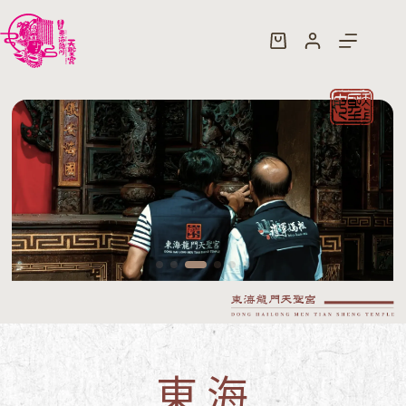
跳
至
購
主
物
要
車
內
容
東海