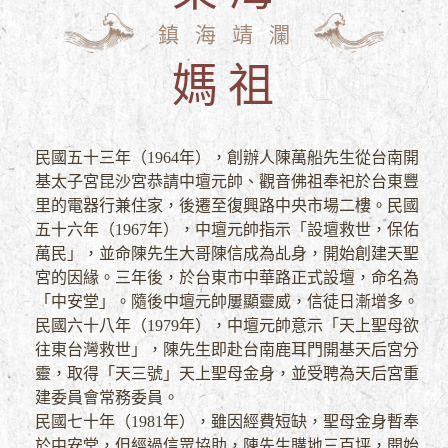
鎮海靖瀾
媽祖
民國五十三年（1964年），創辦人陳萬船先生從台南開
基太子宮昆沙宮恭請中壇元帥、觀音佛祖奉祀於台東豐
里的電器行兼住家，後遷至復興路中央市場二樓。民國
五十六年（1967年），中壇元帥指示「設壇救世，保佑
萬民」，並命陳先生大哥陳信成為乩身，開始創建天聖
宮的因緣。三年後，於台東市中華路正式設壇，命名為
「中安堂」。隨後中壇元帥屢顯靈威，信徒日漸增多。
民國六十八年（1979年），中壇元帥意示「天上聖母欲
往東台灣救世」，陳先生即赴台南鹿耳門開基天后宮分
靈，取得「天三號」天上聖母金身，並受聘為天后宮重
建委員會常務委員。
民國七十年（1981年），雖因經費短缺，聖母金身暫奉
於中安堂，但經過信眾協助，陳先生購地三百坪，開始