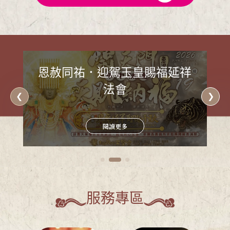
恩赦同祐．迎駕玉皇賜福延祥
法會
閱讀更多
服務專區