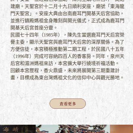
建廟。天聖宮於十二月十九日順利安座，廟號「東海龍
門天聖宮」。安座大典由台南鹿耳門開基天后宮協助，
並進行鎮殿媽祖金身雕刻與開光儀式，正式成為鹿耳門
開基天后宮首座分靈。
民國七十四年（1985年），陳先生當選鹿耳門天后宮榮
譽主委，顯示天聖宮與鹿耳門天后宮的深厚關係。為了
方便信徒，本宮積極推動第二期工程，於民國八十五年
（1996年）完成可容納四百人的香客房。同年，泉州天
后宮和湄洲媽祖來訪，本宮擴大舉行繞境祈福活動。
回顧本宮歷程，香火鼎盛，未來將展開第三期重建計
畫，目標成為東台灣媽祖文化的信仰中心與觀光勝地。
查
看更多