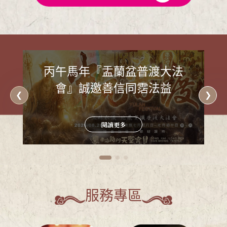
恩赦同祐．迎駕玉皇賜福延祥
法會
閱讀更多
服務專區