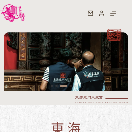
跳
至
購
主
物
要
車
內
容
東海