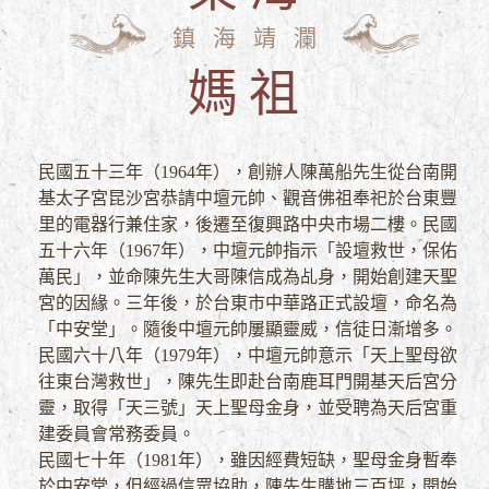
鎮海靖瀾
媽祖
民國五十三年（1964年），創辦人陳萬船先生從台南開
基太子宮昆沙宮恭請中壇元帥、觀音佛祖奉祀於台東豐
里的電器行兼住家，後遷至復興路中央市場二樓。民國
五十六年（1967年），中壇元帥指示「設壇救世，保佑
萬民」，並命陳先生大哥陳信成為乩身，開始創建天聖
宮的因緣。三年後，於台東市中華路正式設壇，命名為
「中安堂」。隨後中壇元帥屢顯靈威，信徒日漸增多。
民國六十八年（1979年），中壇元帥意示「天上聖母欲
往東台灣救世」，陳先生即赴台南鹿耳門開基天后宮分
靈，取得「天三號」天上聖母金身，並受聘為天后宮重
建委員會常務委員。
民國七十年（1981年），雖因經費短缺，聖母金身暫奉
於中安堂，但經過信眾協助，陳先生購地三百坪，開始