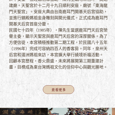
建廟。天聖宮於十二月十九日順利安座，廟號「東海龍
門天聖宮」。安座大典由台南鹿耳門開基天后宮協助，
並進行鎮殿媽祖金身雕刻與開光儀式，正式成為鹿耳門
開基天后宮首座分靈。
民國七十四年（1985年），陳先生當選鹿耳門天后宮榮
譽主委，顯示天聖宮與鹿耳門天后宮的深厚關係。為了
方便信徒，本宮積極推動第二期工程，於民國八十五年
（1996年）完成可容納四百人的香客房。同年，泉州天
后宮和湄洲媽祖來訪，本宮擴大舉行繞境祈福活動。
回顧本宮歷程，香火鼎盛，未來將展開第三期重建計
畫，目標成為東台灣媽祖文化的信仰中心與觀光勝地。
查
看更多