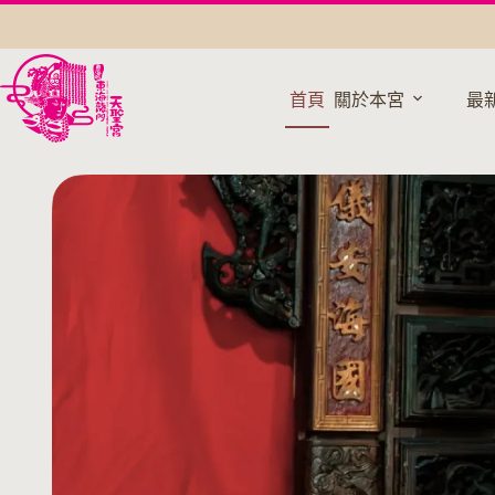
跳
至
主
要
首頁
關於本宮
最
內
容