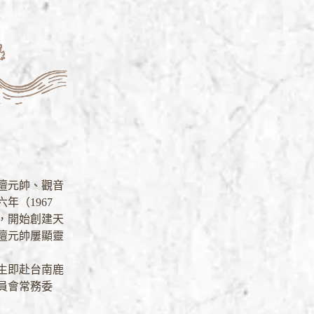
壇元帥、觀音
（1967
，開始創建天
壇元帥屢顯靈
生即赴台南鹿
員會常務委