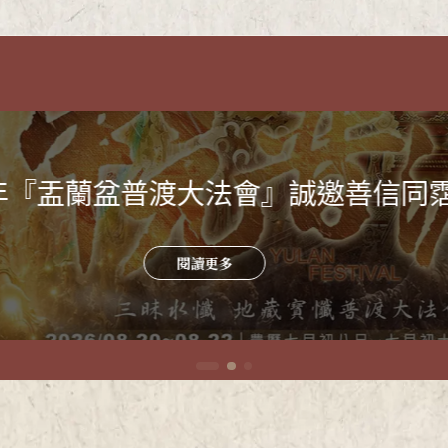
恩赦同祐．迎駕玉皇賜福延祥法會
閱讀更多