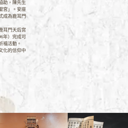
協助，陳先生
聖宮」。安座
式成為鹿耳門
鹿耳門天后宮
6年）完成可
祈福活動。
文化的信仰中