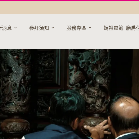
新消息
參拜須知
服務專區
媽袓靈籤
膳房