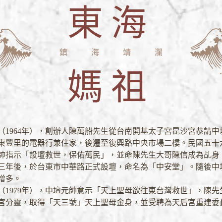
東海
鎮海靖瀾
媽祖
（1964年），創辦人陳萬船先生從台南開基太子宮昆沙宮恭請中
東豐里的電器行兼住家，後遷至復興路中央市場二樓。民國五十六年
帥指示「設壇救世，保佑萬民」，並命陳先生大哥陳信成為乩身
三年後，於台東市中華路正式設壇，命名為「中安堂」。隨後中
增多。
（1979年），中壇元帥意示「天上聖母欲往東台灣救世」，陳先
宮分靈，取得「天三號」天上聖母金身，並受聘為天后宮重建委