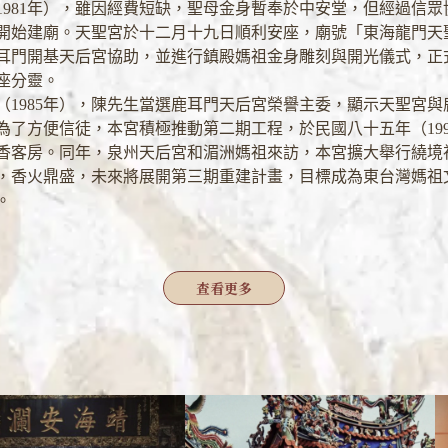
1981年），雖因經費短缺，聖母金身暫奉於中安堂，但經過信眾
開始建廟。天聖宮於十二月十九日順利安座，廟號「東海龍門天
耳門開基天后宮協助，並進行鎮殿媽祖金身雕刻與開光儀式，正
座分靈。
（1985年），陳先生當選鹿耳門天后宮榮譽主委，顯示天聖宮與
為了方便信徒，本宮積極推動第二期工程，於民國八十五年（199
香客房。同年，泉州天后宮和湄洲媽祖來訪，本宮擴大舉行繞境
，香火鼎盛，未來將展開第三期重建計畫，目標成為東台灣媽祖
。
查
看更多