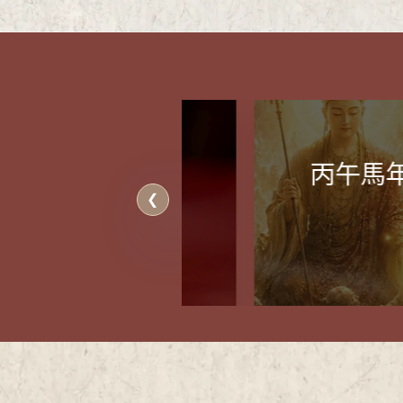
誠邀善信同霑法益