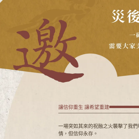
讓信仰重生 讓希望重建
一場突如其來的祝融之火襲擊了我們
情，但信仰永存。