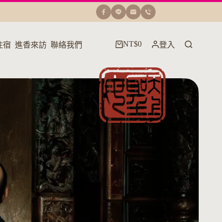
NT$
0
住宿
進香來訪
聯絡我們
登入
購
物
車