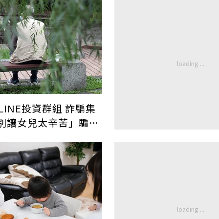
LINE投資群組 詐騙集
別讓女兒太辛苦」騙走