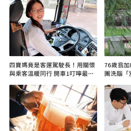
四寶媽竟是客運駕駛長！用關懷
76歲翁加
與乘客溫暖同行 開車1叮嚀最重
團洗腦「
要
3千萬房