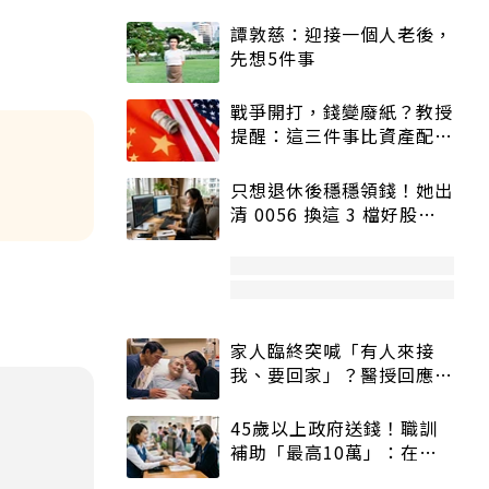
譚敦慈：迎接一個人老後，
先想5件事
戰爭開打，錢變廢紙？教授
提醒：這三件事比資產配置
更重要！
只想退休後穩穩領錢！她出
清 0056 換這 3 檔好股：
股價高點照樣買
家人臨終突喊「有人來接
我、要回家」？醫授回應方
式快學：避免抱憾終生
45歲以上政府送錢！職訓
補助「最高10萬」：在
職、待業都能申請