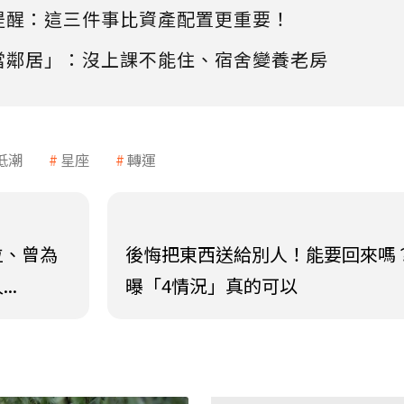
提醒：這三件事比資產配置更重要！
當鄰居」：沒上課不能住、宿舍變養老房
低潮
星座
轉運
位、曾為
後悔把東西送給別人！能要回來嗎
..
曝「4情況」真的可以