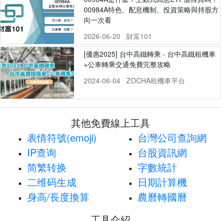
00984A特色、配息機制、投資策略與持股方
向一次看
2026-06-20
財富101
[優惠2025] 台中高鐵轉乘 - 台中高鐵租機車
+公車轉乘交通免費完整攻略
2024-06-04
ZOCHA租機車平台
其他免費線上工具
表情符號(emoji)
台灣公司查詢網
IP查询
台股資訊網
简繁转换
字數統計
二维码生成
日期計算機
身高/長度換算
農曆轉國曆
工具介紹