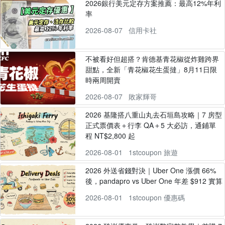
2026銀行美元定存方案推薦：最高12%年利
率
2026-08-07
信用卡社
不被看好但超搭？肯德基青花椒從炸雞跨界
甜點，全新「青花椒花生蛋撻」8月11日限
時兩周開賣
2026-08-07
敗家輝哥
2026 基隆搭八重山丸去石垣島攻略｜7 房型
正式票價表＋行李 QA＋5 大必訪，通鋪單
程 NT$2,800 起
2026-08-01
1stcoupon 旅遊
2026 外送省錢對決｜Uber One 漲價 66%
後，pandapro vs Uber One 年差 $912 實算
2026-08-01
1stcoupon 優惠碼