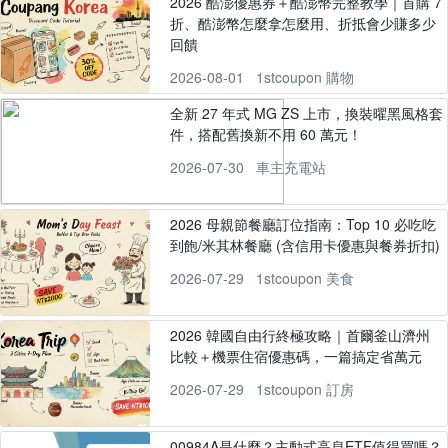
2026 酷澎優惠券＋酷澎幣完整教學｜首購 7
折、酷澎幣怎麼拿怎麼用、折抵會少賺多少
回饋
2026-08-01
1stcoupon 購物
全新 27 年式 MG ZS 上市，換裝曜黑風格套
件，搭配舊換新不用 60 萬元！
2026-07-30
車主充電站
2026 母親節餐廳訂位指南：Top 10 必吃吃
到飽/米其林餐廳 (含信用卡優惠與餐券折扣)
2026-07-29
1stcoupon 美食
2026 韓國自由行終極攻略｜首爾釜山濟州
比較＋機票住宿優惠碼，一篇搞定省萬元
2026-07-29
1stcoupon 訂房
00984A是什麼？主動式高息ETF值得買嗎？