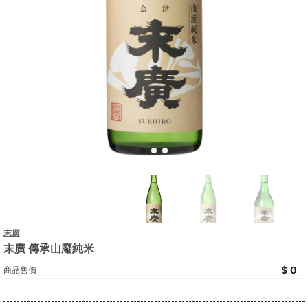
末廣
末廣 傳承山廢純米
0
商品售價