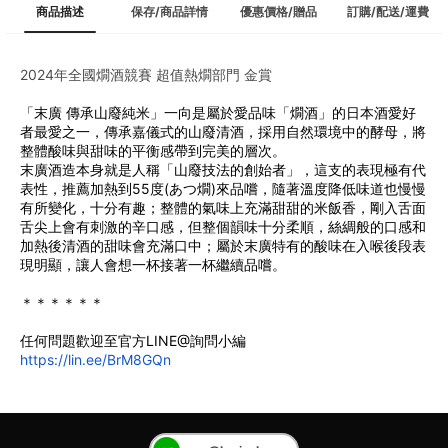
商品描述
保存/商品詳情
優惠價格/贈品
訂購/配送/運費
2024年全國燗酒競賽 超值熱燗部門 金賞
「末廣 傳承山廢純米」一向是屬於愛品味「燗酒」的日本酒愛好
者最愛之一，傳承嘉儀式的山廢清酒，採用自然環境中的酵母，將
整體酸味與甜味的平衡感帶到完美的層次。
﻿末廣酒造本身就是人稱「山廢技法的創始者」，這支的表現極有代
表性，推薦加熱到55度(あつ燗)來品嚐，隨著溫度降低味道也慢慢
有所變化，十分有趣；整體的氣味上充滿甜甜的米飯香，剛入舌面
舌尖上會有刺激的辛口感，但整個韻味十分柔順，絲綢般的口感和
加熱後清酒的甜味會充滿口中；屬於末廣特有的酸味在入喉後段表
現明顯，讓人會想一杯接著一杯繼續品嚐。
﻿＊＊＊＊＊＊
任何問題歡迎至官方LINE@詢問小編
https://lin.ee/BrM8GQn