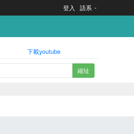
登入
語系
下載youtube
縮址