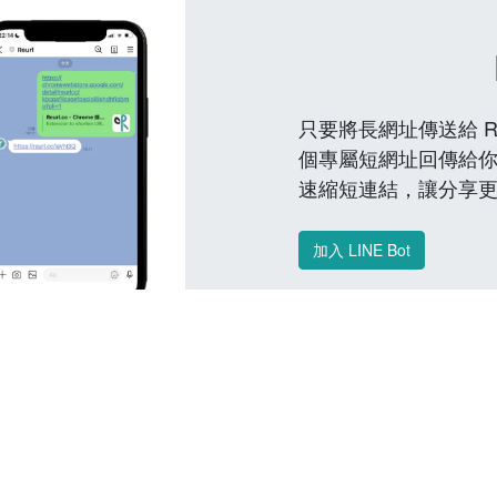
只要將長網址傳送給 Reu
個專屬短網址回傳給你
速縮短連結，讓分享
加入 LINE Bot
常見問題 FAQ