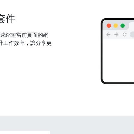
套件
能夠快速縮短當前頁面的網
升工作效率，讓分享更