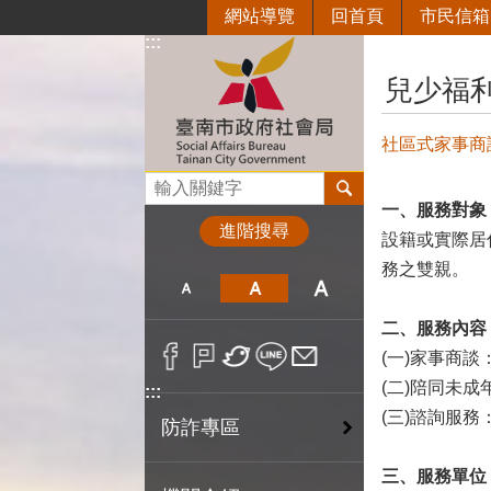
網站導覽
回首頁
市民信箱
跳到主要內容區塊
:::
:::
兒少福
社區式家事商
搜尋
一、服務對象
進階搜尋
設籍或實際居
務之雙親。
二、服務內容
(一)家事商
(二)陪同未
:::
(三)諮詢服
防詐專區
三、服務單位