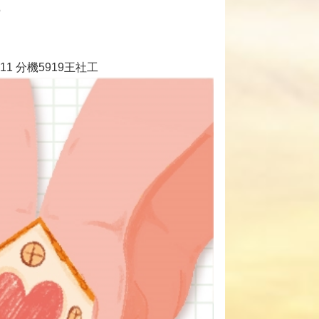
5
1 分機5919王社工