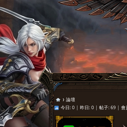
論壇
今日:
0
|
昨日:
0
|
帖子:
69
|
會
巴
»