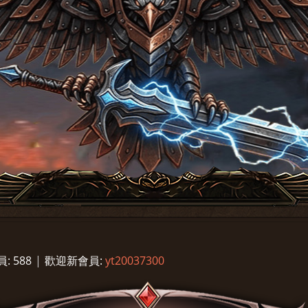
員:
588
|
歡迎新會員:
yt20037300