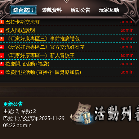
綜合資訊
遊戲資料
活動公告
玩家互動
巴拉卡斯交流群
admin
1
登入問題說明
admin
2
《玩家好康專區三》事前推廣禮包
admin
3
《玩家好康專區二》官方交流好友箱
admin
4
《玩家好康專區一》新人冒險王
admin
5
歡慶開服活動 (福袋)
admin
6
歡慶開服活動 (直播/推廣獎勵加倍)
admin
7
更新公告
主題: 2
,
帖數: 2
巴拉卡斯交流群
2025-11-29
05:22
admin