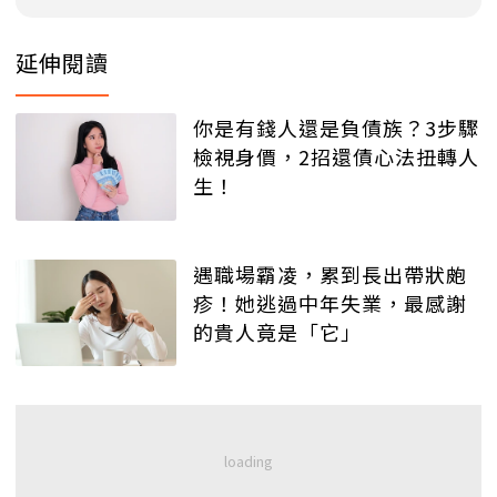
延伸閱讀
你是有錢人還是負債族？3步驟
檢視身價，2招還債心法扭轉人
生！
遇職場霸凌，累到長出帶狀皰
疹！她逃過中年失業，最感謝
的貴人竟是「它」