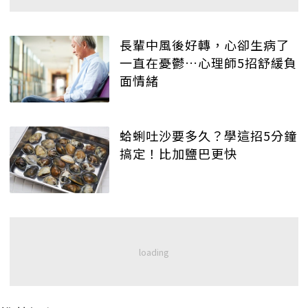
長輩中風後好轉，心卻生病了
一直在憂鬱…心理師5招舒緩負
面情緒
蛤蜊吐沙要多久？學這招5分鐘
搞定！比加鹽巴更快