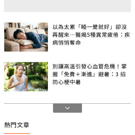
以為太累「睡一覺就好」卻沒
再醒來…醫揭5種異常疲倦：疾
病悄悄奪命
別讓高溫引發心血管危機！掌
握「免費＋漸進」避暑：3 招
防心梗中暑
熱門文章