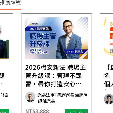
推薦課程
場主
【直播講座】免費報
打
踩
名｜8/11譚敦慈的一
修
職
個人生活必修課：一
居
個人住，五件事要先
金牌律
資深獨立活執行者 無毒生活
想清楚！
教母 譚敦慈
NT$