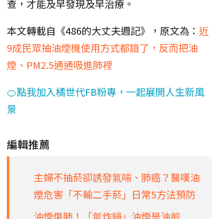
查，才能及早發現及早治療。
本文轉載自《486的大丈夫週記》，原文為：
近
9成民眾抽油煙機使用方式都錯了，反而把油
煙、PM2.5通通吸進肺裡
🍊點我加入橘世代FB粉專，一起展開人生新風
景
編輯推薦
主婦不抽菸卻誘發氣喘、肺癌？醫嘆油
煙危害「不輸二手菸」日常5方法預防
油煙傷肺！「氣炸鍋」油煙是油煎