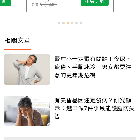
了解
深度了解
原價
N
相關文章
腎虛不一定腎有問題！夜尿、
疲倦、手腳冰冷…男女都要注
意的更年期危機
有失智基因注定發病？研究顯
示：越早做7件事最能護腦防失
智