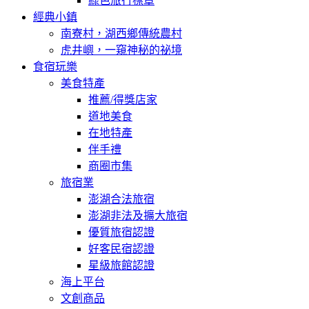
綠色旅行標章
經典小鎮
南寮村，湖西鄉傳統農村
虎井嶼，一窺神秘的祕境
食宿玩樂
美食特產
推薦/得獎店家
道地美食
在地特產
伴手禮
商圈市集
旅宿業
澎湖合法旅宿
澎湖非法及擴大旅宿
優質旅宿認證
好客民宿認證
星級旅館認證
海上平台
文創商品