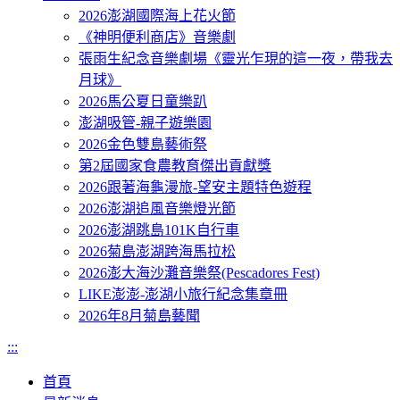
2026澎湖國際海上花火節
《神明便利商店》音樂劇
張雨生紀念音樂劇場《靈光乍現的這一夜，帶我去
月球》
2026馬公夏日童樂趴
澎湖吸管-親子遊樂園
2026金色雙島藝術祭
第2屆國家食農教育傑出貢獻獎
2026跟著海龜漫旅-望安主題特色遊程
2026澎湖追風音樂燈光節
2026澎湖跳島101K自行車
2026菊島澎湖跨海馬拉松
2026澎大海沙灘音樂祭(Pescadores Fest)
LIKE澎澎-澎湖小旅行紀念集章冊
2026年8月菊島藝聞
:::
首頁