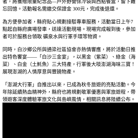
者，將獲贈限量紀念品—戶外野營保冷袋與西點餐盒，留下難
忘回憶。活動報名需繳交保證金 300元，完成後退還。
為方便參加者，縣府貼心規劃接駁專車服務，活動當日上午7
點起自縣府廣場發車，送達活動現場。現場完成報到後，參加
者可於服務台領取 礦泉水與行軍手環等物資。
同時，白沙鄉公所與通梁社區協會亦熱情響應，將於活動日推
出特色饗宴——「白沙三金宴」，以黑金（紫菜）、綠金（海
菜）、白金（土魠魚）三大特產，行軍後大啖澎湖海味三寶！
展現澎湖的人情厚意與豐饒物產。
「澎湖大行軍」自推出以來，已成為秋冬旅遊的亮點活動。今
年除延續熱血精神外，縣府也將規劃敬軍優惠與軍旅遊程，帶
領遊客深度體驗軍旅文化與島嶼風情，相關訊息將陸續公布。