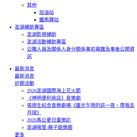
其他
加油站
鐵馬驛站
澎湖補助專區
澎湖影視補助
澎湖活動補助專區
公職人員及關係人身分關係事前揭露及事後公開資
訊
最新消息
最新消息
近期活動
2026澎湖國際海上花火節
《神明便利商店》音樂劇
張雨生紀念音樂劇場《靈光乍現的這一夜，帶我去
月球》
2026馬公夏日童樂趴
澎湖吸管-親子遊樂園
更多