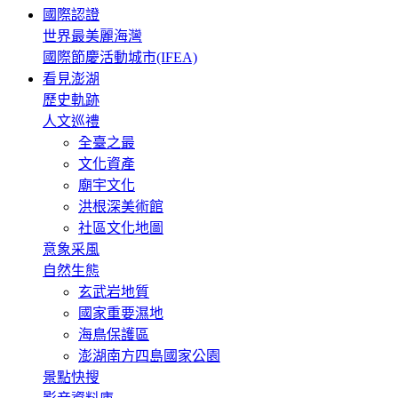
國際認證
世界最美麗海灣
國際節慶活動城市(IFEA)
看見澎湖
歷史軌跡
人文巡禮
全臺之最
文化資產
廟宇文化
洪根深美術館
社區文化地圖
意象采風
自然生態
玄武岩地質
國家重要濕地
海鳥保護區
澎湖南方四島國家公園
景點快搜