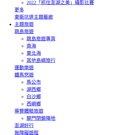
2022「抓住澎湖之美」攝影比賽
更多
東衛坑道主題藝廊
主題旅遊
跳島旅遊
跳島旅遊專頁
南海
東北海
其他島嶼旅行
運動樂遊
鐵馬悠遊
馬公市
湖西鄉
白沙鄉
西嶼鄉
導覽體驗旅遊
龍門閉鎖陣地
澎湖好行
無障礙遊程