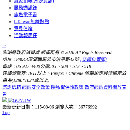
氣象預報(潮汐資訊)
服務通訊錄
旅遊電子書
I-Taiwan無線熱點
意見信箱
活動報馬仔
:::
澎湖縣政府旅遊處 版權所有
© 2026 All Rights Reserved.
地址：88043澎湖縣馬公市治平路32號
[交通位置圖]
電話：06-927-4400分機503、508、513、518
建議瀏覽器: IE11以上、Firefox、Chrome 螢幕設定最佳顯示效
果為(1280*1024或以上)
諮詢信箱
網站安全政策
隱私權保護政策
政府網站資料開放宣
告
最新更新日期：115-08-06
瀏覽人次：36776992
Top