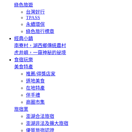
綠色旅遊
台灣好行
TPASS
永續環保
綠色旅行標章
經典小鎮
南寮村，湖西鄉傳統農村
虎井嶼，一窺神秘的祕境
食宿玩樂
美食特產
推薦/得獎店家
道地美食
在地特產
伴手禮
商圈市集
旅宿業
澎湖合法旅宿
澎湖非法及擴大旅宿
優質旅宿認證