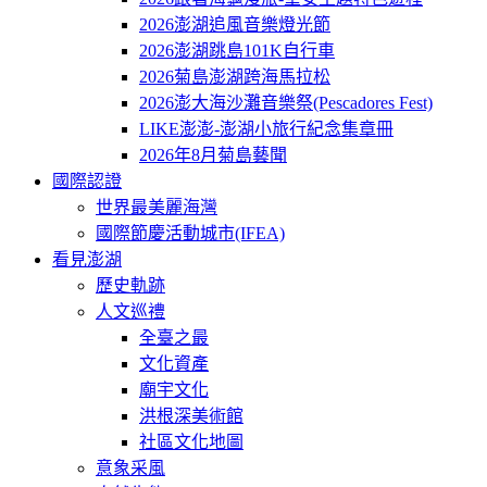
2026澎湖追風音樂燈光節
2026澎湖跳島101K自行車
2026菊島澎湖跨海馬拉松
2026澎大海沙灘音樂祭(Pescadores Fest)
LIKE澎澎-澎湖小旅行紀念集章冊
2026年8月菊島藝聞
國際認證
世界最美麗海灣
國際節慶活動城市(IFEA)
看見澎湖
歷史軌跡
人文巡禮
全臺之最
文化資產
廟宇文化
洪根深美術館
社區文化地圖
意象采風