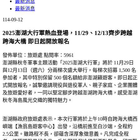
最新消息
最新消息
114-09-12
2025澎湖大行軍熱血登場，11/29、12/13齊步跨越
跨海大橋 即日起開放報名
發佈單位：旅遊處
點閱率：5961
澎湖縣秋冬軍事主題活動「2025澎湖大行軍」將於 11月29日
與12月13日（週六）分兩梯次盛大舉行，每梯次招募 1,500 名
參加者，其中特別保留 500 個名額給非澎湖籍遊客。即日起正
式開放報名，誠摯邀請現役與退役軍人、親子家庭、企業團體
及旅遊愛好者，一同以堅定腳步跨越澎湖跨海大橋，感受澎湖
秋冬海島風光交織的獨特魅力。
澎湖縣政府旅遊處表示，本次行軍將於上午10時自跨海大橋西
嶼端【漁翁島遊客中心】出發，沿橋前進至白沙端，全程約
2.5公里。雖路程不長，卻蘊含深厚象徵意義。凡完成全程