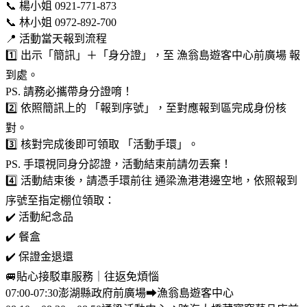
📞 楊小姐 0921-771-873
📞 林小姐 0972-892-700
📍 活動當天報到流程
1️⃣ 出示「簡訊」＋「身分證」，至 漁翁島遊客中心前廣場 報
到處。
PS. 請務必攜帶身分證唷！
2️⃣ 依照簡訊上的 「報到序號」，至對應報到區完成身份核
對。
3️⃣ 核對完成後即可領取 「活動手環」。
PS. 手環視同身分認證，活動結束前請勿丟棄！
4️⃣ 活動結束後，請憑手環前往 通梁漁港港邊空地，依照報到
序號至指定棚位領取：
✔️ 活動紀念品
✔️ 餐盒
✔️ 保證金退還
🚐貼心接駁車服務｜往返免煩惱
07:00-07:30澎湖縣政府前廣場⮕漁翁島遊客中心