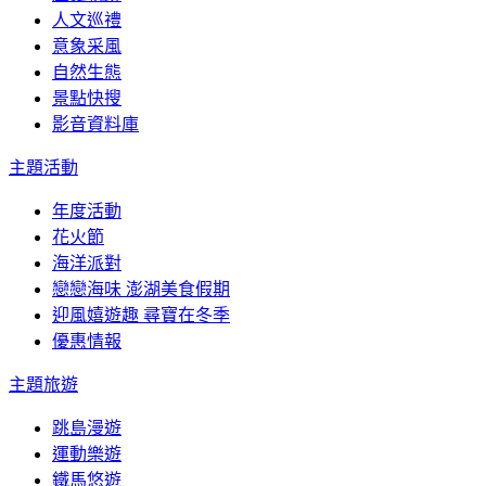
人文巡禮
意象采風
自然生態
景點快搜
影音資料庫
主題活動
年度活動
花火節
海洋派對
戀戀海味 澎湖美食假期
迎風嬉遊趣 尋寶在冬季
優惠情報
主題旅遊
跳島漫遊
運動樂遊
鐵馬悠遊