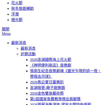
花火節
秋冬旅遊補助
浮潛
燈光節
關閉
Menu
最新消息
最新消息
近期活動
2026澎湖國際海上花火節
《神明便利商店》音樂劇
張雨生紀念音樂劇場《靈光乍現的這一夜，
帶我去月球》
2026馬公夏日童樂趴
澎湖吸管-親子遊樂園
2026金色雙島藝術祭
第2屆國家食農教育傑出貢獻獎
2026跟著海龜漫旅-望安主題特色遊程