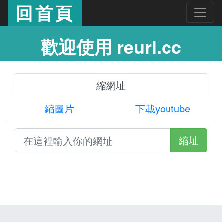
回首頁
歡迎使用 reurl.cc
縮網址
縮圖片
下載youtube
縮址