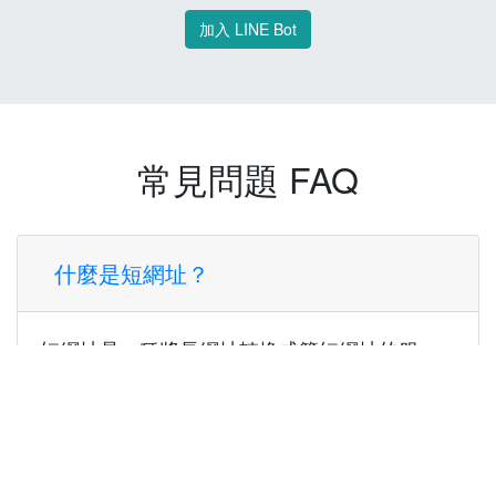
加入 LINE Bot
常見問題 FAQ
什麼是短網址？
短網址是一種將長網址轉換成簡短網址的服
務，讓您可以更方便地分享連結。
使用短網址有什麼好處？