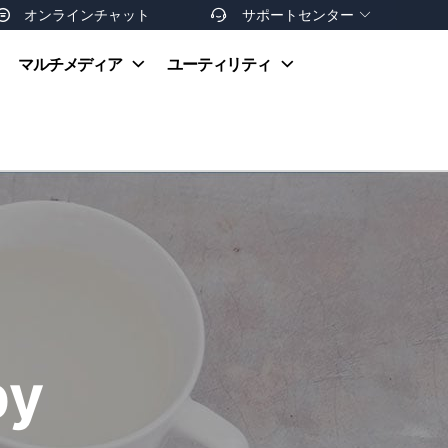
オンラインチャット
サポートセンター


オンラインヘルプ
マルチメディア
ユーティリティ
お支払い方法
ダウンロードセンター
お問い合わせ
返金ポリシー
非営利団体割引
友達を紹介
py