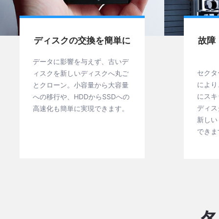
ディスクの交換を簡単に
故障
データに影響を与えず、古いデ
セクタ
ィスクを新しいディスクへ丸ご
により
とクローン。小容量から大容量
にスキ
への移行や、HDDからSSDへの
ディス
高速化も簡単に実現できます。
新しい
できま