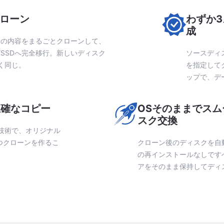
ローン
わずか
成
SSDの内容をまるごとクローンして、
D/SSDへ完全移行。新しいディスク
ソースディ
く同じ。
を指定して
ップで、デ
正確なコピー
OSそのままでスム
スク交換
ン技術で、オリジナル
つクローンを作るこ
クローン後のディスクを自
の再インストールなしです
アをそのまま保持してディ