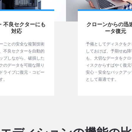
・不良セクターにも
クローンからの迅
対応
ータ復元
ーごとの安全な複製技術
予備としてディスクをク
、不良セクターを自動的
しておけば、予期せぬ障
ップしながら、破損した
も、大切なデータをクロ
クのデータを可能な限り
ィスクからすばやく復元
ドライブに復元・コピー
安心・安全なバックアッ
す。
として最適です。