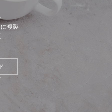
ン
確に複製
証
ド
7