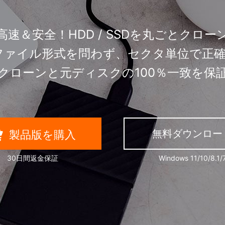
高速＆安全！HDD / SSDを丸ごとクロー
ファイル形式を問わず、セクタ単位で正
クローンと元ディスクの100％一致を保
無料ダウンロー

製品版を購入
30日間返金保証
Windows 11/10/8.1/