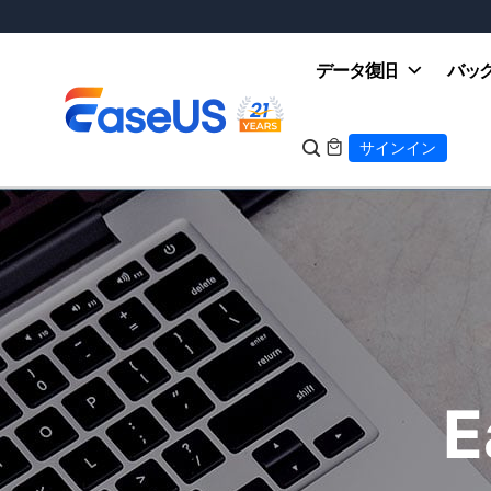
データ復旧
バッ

サインイン

EaseUS
E