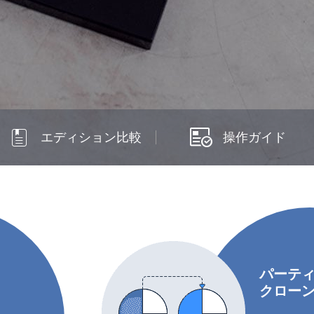


エディション比較
操作ガイド
パーテ
クロー