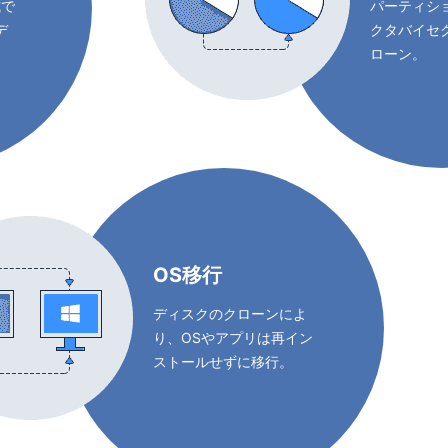
式で
パーティシ
デ
クタバイセ
ローン。
OS移行
ディスクのクローンによ
り、OSやアプリは再イン
ストールせずに移行。