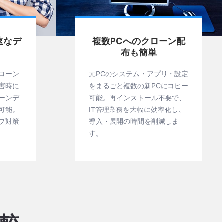
速なデ
複数PCへのクローン配
布も簡単
ローン
元PCのシステム・アプリ・設定
害時に
をまるごと複数の新PCにコピー
ーンデ
可能。再インストール不要で、
可能。
IT管理業務を大幅に効率化し、
プ対策
導入・展開の時間を削減しま
す。