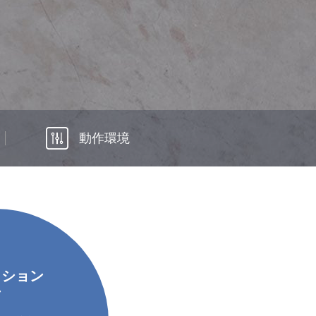

動作環境
ィション
ン