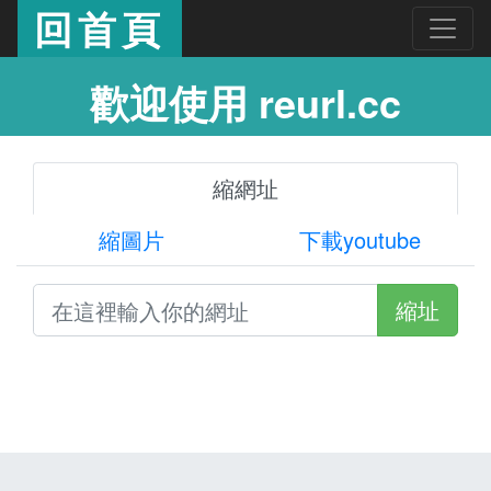
回首頁
歡迎使用 reurl.cc
縮網址
縮圖片
下載youtube
縮址