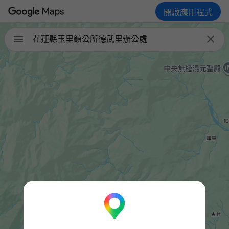
開啟應用程式


花蓮縣玉里鎮公所德武里辦公處