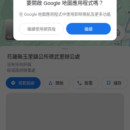
要開啟 Google 地圖應用程式嗎？
在 Google 地圖應用程式中使用即時導航及更多功能
繼續使用網頁版
繼續


花蓮縣玉里鎮公所德武里辦公處
沒有任何評論
區域政府辦事處




規劃路線
開始
致電
儲存