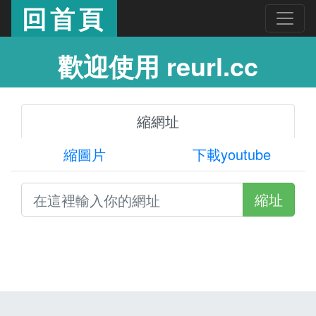
回首頁
歡迎使用 reurl.cc
縮網址
縮圖片
下載youtube
縮址