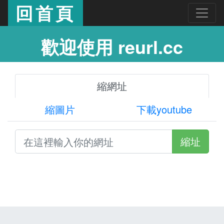
回首頁
歡迎使用 reurl.cc
縮網址
縮圖片
下載youtube
縮址