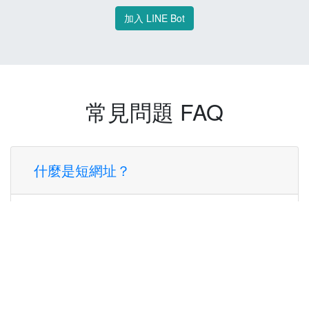
加入 LINE Bot
常見問題 FAQ
什麼是短網址？
短網址是一種將長網址轉換成簡短網址的服
務，讓您可以更方便地分享連結。
使用短網址有什麼好處？