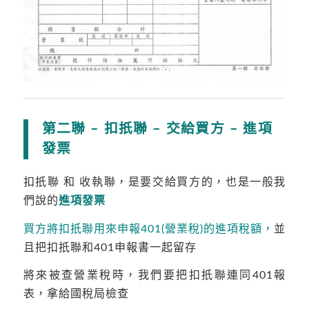
第二聯 – 扣扺聯 – 交給買方 – 進項
發票
扣扺聯 和 收執聯，是要交給買方的，也是一般我
們說的
進項發票
買方將
扣扺聯用來申報401(營業稅)的進項稅額，
並
且把扣扺聯和401申報書一起留存
將來被查營業稅時，我們要把扣扺聯連同401報
表，拿給國稅局檢查