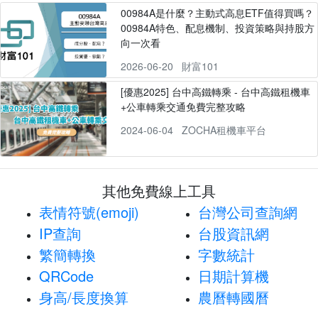
00984A是什麼？主動式高息ETF值得買嗎？
00984A特色、配息機制、投資策略與持股方
向一次看
2026-06-20
財富101
[優惠2025] 台中高鐵轉乘 - 台中高鐵租機車
+公車轉乘交通免費完整攻略
2024-06-04
ZOCHA租機車平台
其他免費線上工具
表情符號(emoji)
台灣公司查詢網
IP查詢
台股資訊網
繁簡轉換
字數統計
QRCode
日期計算機
身高/長度換算
農曆轉國曆