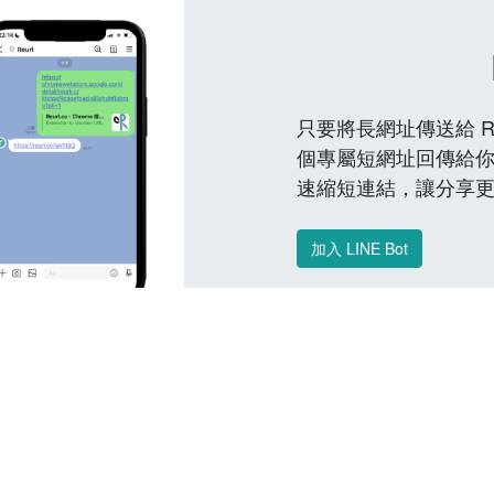
只要將長網址傳送給 Reu
個專屬短網址回傳給你
速縮短連結，讓分享
加入 LINE Bot
常見問題 FAQ