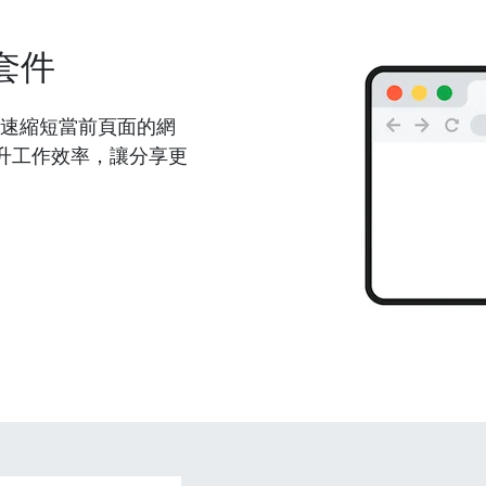
套件
能夠快速縮短當前頁面的網
升工作效率，讓分享更