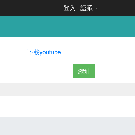
登入
語系
下載youtube
縮址