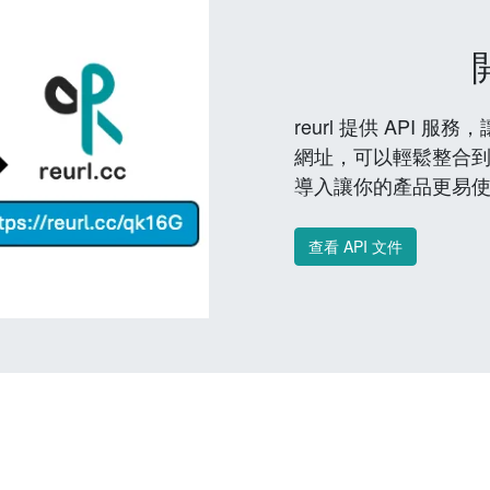
reurl 提供 API
網址，可以輕鬆整合
導入讓你的產品更易
查看 API 文件