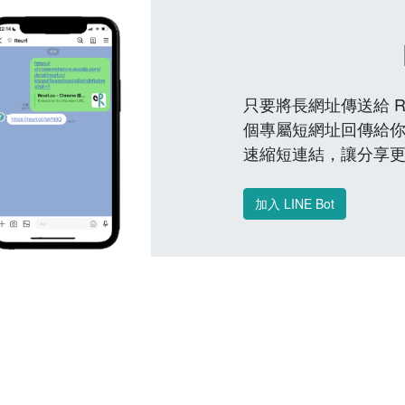
只要將長網址傳送給 Reu
個專屬短網址回傳給你
速縮短連結，讓分享
加入 LINE Bot
常見問題 FAQ