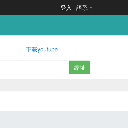
登入
語系
下載youtube
縮址