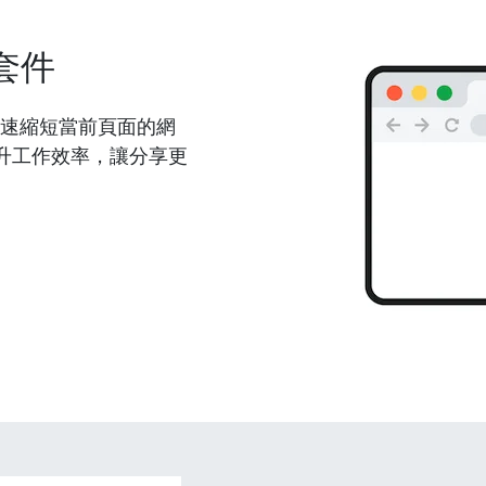
套件
能夠快速縮短當前頁面的網
升工作效率，讓分享更