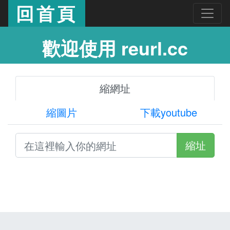
回首頁
歡迎使用 reurl.cc
縮網址
縮圖片
下載youtube
縮址