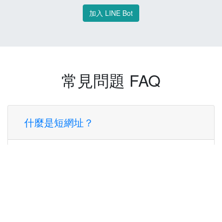
加入 LINE Bot
常見問題 FAQ
什麼是短網址？
短網址是一種將長網址轉換成簡短網址的服
務，讓您可以更方便地分享連結。
使用短網址有什麼好處？