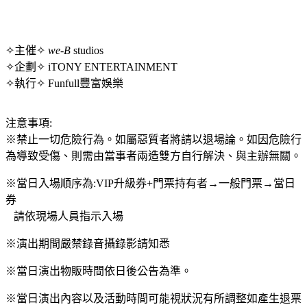
✧主催✧
we
-
B
studios
✧企劃✧ iTONY ENTERTAINMENT
✧執行✧ Funfull豐富娛樂
注意事項:
※禁止一切危險行為。如屬惡質者將請以退場論。如因危險行
為導致受傷、則需由當事者兩造雙方自行解決、與主辦無關。
※當日入場順序為:VIP升級券+門票持有者→一般門票→當日
券
請依現場人員指示入場
※演出期間嚴禁錄音攝錄影請知悉
※當日演出物販時間依日後公告為準。
※當日演出內容以及活動時間可能視狀況有所調整如產生退票