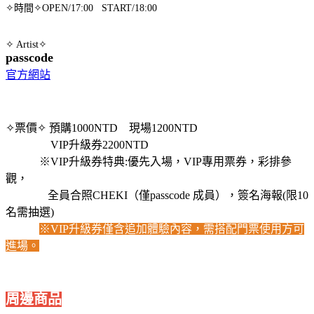
✧時間✧OPEN/17:00 START/18:00
✧ Artist✧
passcode
官方網站
✧票價✧ 預購1000NTD 現場1200NTD
VIP升級券2200NTD
※VIP升級券特典:優先入場，VIP專用票券，彩排參
觀，
全員合照CHEKI（僅passcode 成員），簽名海報(限10
名需抽選)
※VIP升級券僅含追加體驗內容，需搭配門票使用方可
進場。
周邊商品