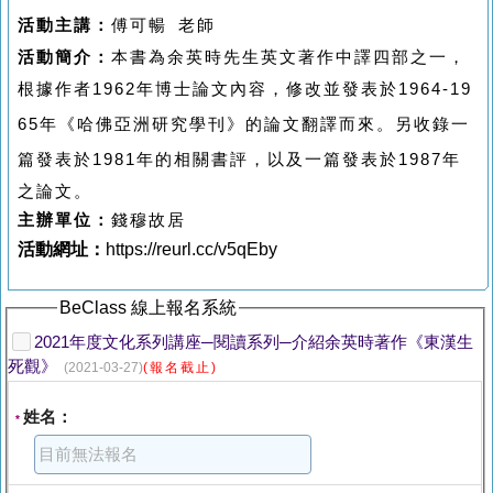
活動主講
：
傅可暢
老師
活動
簡介：
本書為
余英時先生英文著作中譯四部之一，
根據作者
1962
年博士論文內容，修改並發表於
1964-19
65
年
《哈佛亞洲研究學刊》的論文翻譯而來。
另收錄一
篇發表於
1981
年的相關書評，以及一篇發表於
1987
年
之論文。
主辦
單位
：
錢穆故居
活動
網址：
https://reurl.cc/v5qEby
BeClass 線上報名系統
2021年度文化系列講座─閱讀系列─介紹余英時著作《東漢生
死觀》
(2021-03-27)
(報名截止)
姓名：
*