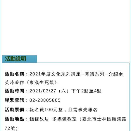
活動說明
活動名稱：
2021
年度文化系列講座─閱讀系列─介紹余
英時著作《東漢生死觀》
活動時間：
2021/03/27
（六）下午
2
點至
4
點
聯繫
電話：
02-28805809
活動
票價：
報名費
100
元整
，且
需事先報名
活動地點：
錢穆故居
多媒體教室（臺北市士林區臨溪路
72
號）