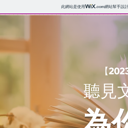
此網站是使用
.com
網站幫手設
​【2
聽見
為