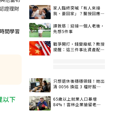
認證理財
家人臨終突喊「有人來接
我、要回家」？醫授回應方
式快學：避免抱憾終生
譚敦慈：迎接一個人老後，
時間學習
先想5件事
戰爭開打，錢變廢紙？教授
提醒：這三件事比資產配置
更重要！
只想退休後穩穩領錢！她出
清 0056 換這 3 檔好股：
股價高點照樣買
理以下
65歲以上就業人口暴增
84%！雲林企業搶留老員
工：穩定性高、經驗豐富