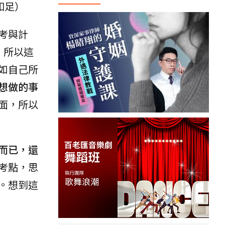
知足）
考與計
，所以這
如自己所
想做的事
面，所以
而已，還
考點，思
。想到這