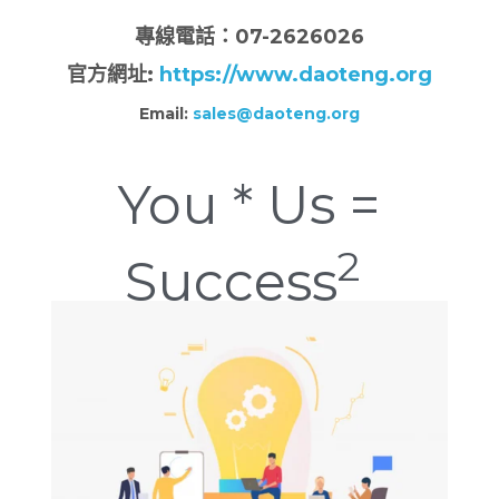
專
線電話：07-2626026
官方網址:
https://www.daoteng.org
Email:
sales@daoteng.org
You * Us =
2
Success