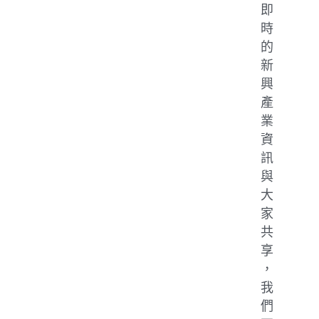
即
時
的
新
興
產
業
資
訊
與
大
家
共
享
，
我
們