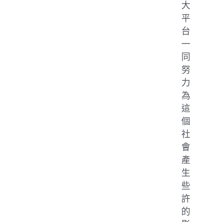
大
平
台
一
同
努
力
為
這
個
社
會
產
生
些
許
的