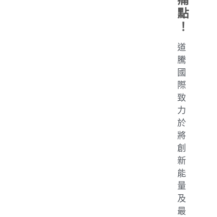
點
！
道
騰
國
際
致
力
於
將
創
新
能
量
及
最