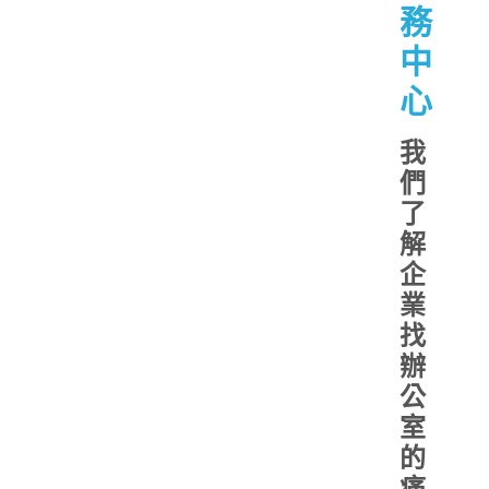
務
中
心
我
們
了
解
企
業
找
辦
公
室
的
痛