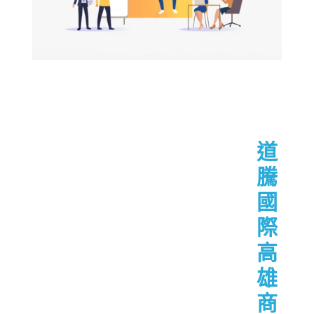
道
騰
國
際
高
雄
商