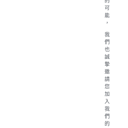
的
可
能
，
我
們
也
誠
摯
邀
請
您
加
入
我
們
的