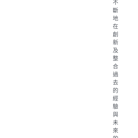
不
斷
地
在
創
新
及
整
合
過
去
的
經
驗
與
未
來