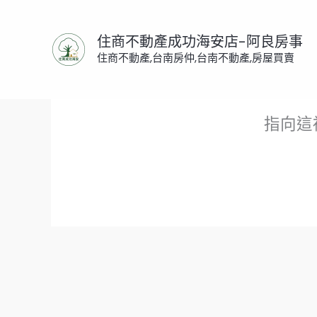
跳
至
住商不動產成功海安店-阿良房事
主
住商不動產,台南房仲,台南不動產,房屋買賣
要
內
容
指向這