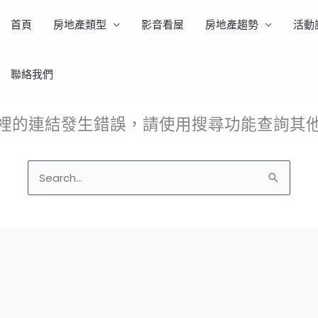
首頁
房地產類型
影音看屋
房地產趨勢
活動
聯絡我們
這個頁面不存在。
裡的連結發生錯誤，請使用搜尋功能查詢其
搜
尋
關
鍵
字: