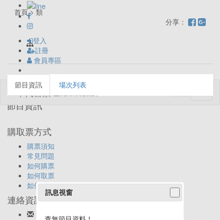
首頁 > 類
分享：
登入
註冊
會員專區
節目資訊
場次列表
Toggl
naviga
節目資訊
購取票方式
購票須知
常見問題
如何購票
如何取票
如何退票
訊息視窗
連絡資訊
客服信箱:
ticket@eracom.com.tw
查無節目資料！