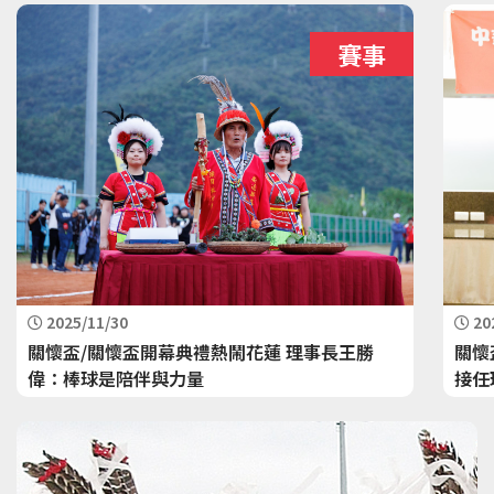
賽事
2025/11/30
20
關懷盃/關懷盃開幕典禮熱鬧花蓮 理事長王勝
關懷
偉：棒球是陪伴與力量
接任