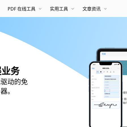
PDF 在线工具
实用工具
文章资讯
适用于 MacOS 的高质量和高帧率屏幕录像机
在移动设备上使用 OCR 将纸质文档扫描为 PDF、Word 和图像
开展业务
能驱动的免
写器。