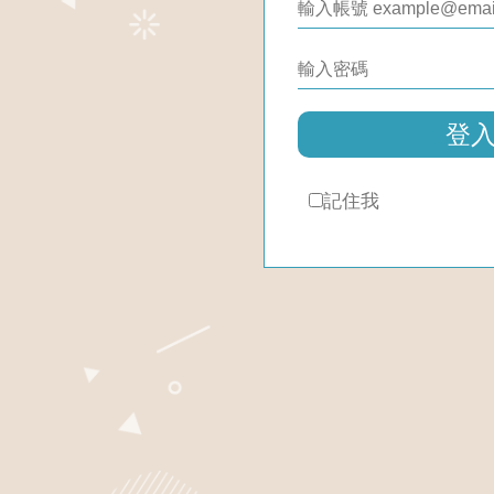
登
記住我