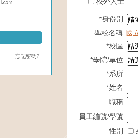
校外人士
*身份別
學校名稱
國
入
*校區
忘記密碼?
*學院/單位
*系所
*姓名
職稱
員工編號/學號
性別