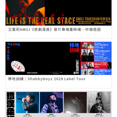
艾蜜莉AMILI《悲劇演員》發片專場重映場—中南巡迴
移地訓練｜Shabbyboyz 2026 Label Tour