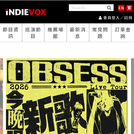
EN
繁
會員登入／註冊
節目資
巡演節
推薦場
最新消
常見問
訂單查
訊
目
館
息
題
詢