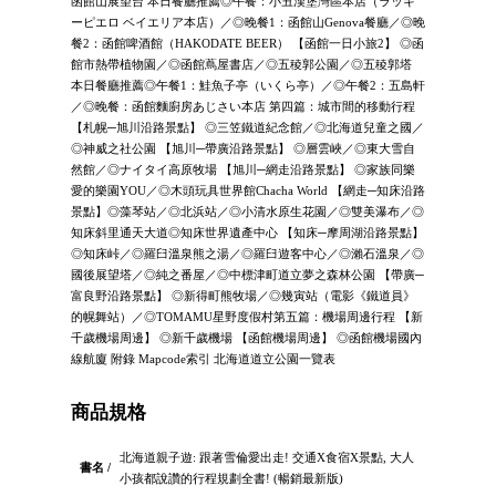
函館山展望台 本日餐廳推薦◎午餐：小丑漢堡灣區本店（ラッキ
ーピエロ ベイエリア本店）／◎晚餐1：函館山Genova餐廳／◎晚
餐2：函館啤酒館（HAKODATE BEER） 【函館一日小旅2】 ◎函
館市熱帶植物園／◎函館蔦屋書店／◎五稜郭公園／◎五稜郭塔
本日餐廳推薦◎午餐1：鮭魚子亭（いくら亭）／◎午餐2：五島軒
／◎晚餐：函館麵廚房あじさい本店 第四篇：城市間的移動行程
【札幌─旭川沿路景點】 ◎三笠鐵道紀念館／◎北海道兒童之國／
◎神威之社公園 【旭川─帶廣沿路景點】 ◎層雲峽／◎東大雪自
然館／◎ナイタイ高原牧場 【旭川─網走沿路景點】 ◎家族同樂
愛的樂園YOU／◎木頭玩具世界館Chacha World 【網走─知床沿路
景點】◎藻琴站／◎北浜站／◎小清水原生花園／◎雙美瀑布／◎
知床斜里通天大道◎知床世界遺產中心 【知床─摩周湖沿路景點】
◎知床峠／◎羅臼溫泉熊之湯／◎羅臼遊客中心／◎瀨石溫泉／◎
國後展望塔／◎純之番屋／◎中標津町道立夢之森林公園 【帶廣─
富良野沿路景點】 ◎新得町熊牧場／◎幾寅站（電影《鐵道員》
的幌舞站）／◎TOMAMU星野度假村第五篇：機場周邊行程 【新
千歲機場周邊】 ◎新千歲機場 【函館機場周邊】 ◎函館機場國內
線航廈 附錄 Mapcode索引 北海道道立公園一覽表
商品規格
北海道親子遊: 跟著雪倫愛出走! 交通X食宿X景點, 大人
書名 /
小孩都說讚的行程規劃全書! (暢銷最新版)