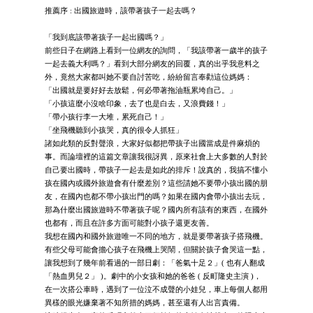
推薦序 : 出國旅遊時，該帶著孩子一起去嗎？
「我到底該帶著孩子一起出國嗎？」
前些日子在網路上看到一位網友的詢問，「我該帶著一歲半的孩子
一起去義大利嗎？」看到大部分網友的回覆，真的出乎我意料之
外，竟然大家都叫她不要自討苦吃，紛紛留言奉勸這位媽媽：
「出國就是要好好去放鬆，何必帶著拖油瓶累垮自己。」
「小孩這麼小沒啥印象，去了也是白去，又浪費錢！」
「帶小孩行李一大堆，累死自己！」
「坐飛機聽到小孩哭，真的很令人抓狂」
諸如此類的反對聲浪，大家好似都把帶孩子出國當成是件麻煩的
事。而論壇裡的這篇文章讓我很訝異，原來社會上大多數的人對於
自己要出國時，帶孩子一起去是如此的排斥！說真的，我搞不懂小
孩在國內或國外旅遊會有什麼差別？這些請她不要帶小孩出國的朋
友，在國內也都不帶小孩出門的嗎？如果在國內會帶小孩出去玩，
那為什麼出國旅遊時不帶著孩子呢？國內所有該有的東西，在國外
也都有，而且在許多方面可能對小孩子還更友善。
我想在國內和國外旅遊唯一不同的地方，就是要帶著孩子搭飛機。
有些父母可能會擔心孩子在飛機上哭鬧，但關於孩子會哭這一點，
讓我想到了幾年前看過的一部日劇：「爸氣十足２」( 也有人翻成
「熱血男兒２」 )。劇中的小女孩和她的爸爸 ( 反町隆史主演 )，
在一次搭公車時，遇到了一位泣不成聲的小娃兒，車上每個人都用
異樣的眼光嫌棄著不知所措的媽媽，甚至還有人出言責備。