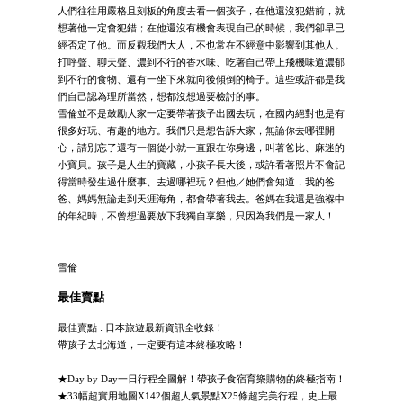
人們往往用嚴格且刻板的角度去看一個孩子，在他還沒犯錯前，就
想著他一定會犯錯；在他還沒有機會表現自己的時候，我們卻早已
經否定了他。而反觀我們大人，不也常在不經意中影響到其他人。
打呼聲、聊天聲、濃到不行的香水味、吃著自己帶上飛機味道濃郁
到不行的食物、還有一坐下來就向後傾倒的椅子。這些或許都是我
們自己認為理所當然，想都沒想過要檢討的事。
雪倫並不是鼓勵大家一定要帶著孩子出國去玩，在國內絕對也是有
很多好玩、有趣的地方。我們只是想告訴大家，無論你去哪裡開
心，請別忘了還有一個從小就一直跟在你身邊，叫著爸比、麻迷的
小寶貝。孩子是人生的寶藏，小孩子長大後，或許看著照片不會記
得當時發生過什麼事、去過哪裡玩？但他／她們會知道，我的爸
爸、媽媽無論走到天涯海角，都會帶著我去。爸媽在我還是強褓中
的年紀時，不曾想過要放下我獨自享樂，只因為我們是一家人！
雪倫
最佳賣點
最佳賣點 : 日本旅遊最新資訊全收錄！
帶孩子去北海道，一定要有這本終極攻略！
★Day by Day一日行程全圖解！帶孩子食宿育樂購物的終極指南！
★33幅超實用地圖X142個超人氣景點X25條超完美行程，史上最