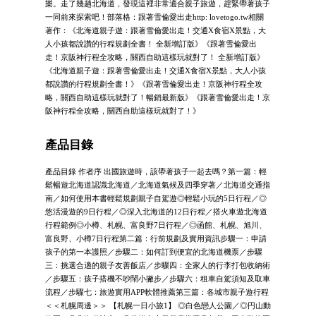
樂。走了幾趟北海道，發現這裡非常適合親子旅遊，趕緊帶著孩子
一同前來探索吧！部落格：跟著雪倫愛出走http: lovetogo.tw相關
著作：《北海道親子遊：跟著雪倫愛出走！交通X食宿X景點，大
人小孩都說讚的行程規劃全書！ 全新增訂版》《跟著雪倫愛出
走！京阪神行程全攻略，關西自助這樣玩就對了！ 全新增訂版》
《北海道親子遊：跟著雪倫愛出走！交通X食宿X景點，大人小孩
都說讚的行程規劃全書！》《跟著雪倫愛出走！京阪神行程全攻
略，關西自助這樣玩就對了！暢銷最新版》《跟著雪倫愛出走！京
阪神行程全攻略，關西自助這樣玩就對了！》
產品目錄
產品目錄 作者序 出國旅遊時，該帶著孩子一起去嗎？第一篇：輕
鬆暢遊北海道認識北海道／北海道氣候及四季穿著／北海道交通指
南／如何使用本書輕鬆規劃親子自駕遊◎輕鬆小玩的5日行程／◎
悠活漫遊的9日行程／◎深入北海道的12日行程／搭火車遊北海道
行程範例◎小樽、札幌、富良野7日行程／◎函館、札幌、旭川、
富良野、小樽7日行程第二篇：行前規劃及實用資訊步驟一：申請
孩子的第一本護照／步驟二：如何訂到便宜的北海道機票／步驟
三：挑選合適的親子友善飯店／步驟四：全家人的行李打包收納術
／步驟五：孩子搭機不吵鬧小撇步／步驟六：租車自駕須知及取車
流程／步驟七：旅遊實用APP軟體推薦第三篇：各城市親子遊行程
＜＜札幌周邊＞＞ 【札幌一日小旅1】 ◎白色戀人公園／◎円山動