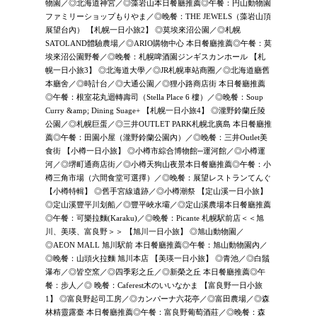
物園／◎北海道神宮／◎藻岩山本日餐廳推薦◎午餐：円山動物園
ファミリーショップもりやま／◎晚餐：THE JEWELS（藻岩山頂
展望台內） 【札幌一日小旅2】 ◎莫埃來沼公園／◎札幌
SATOLAND體驗農場／◎ARIO購物中心 本日餐廳推薦◎午餐：莫
埃來沼公園野餐／◎晚餐：札幌啤酒園ジンギスカンホール 【札
幌一日小旅3】 ◎北海道大學／◎JR札幌車站商圈／◎北海道廳舊
本廳舍／◎時計台／◎大通公園／◎狸小路商店街 本日餐廳推薦
◎午餐：根室花丸迴轉壽司（Stella Place 6 樓）／◎晚餐：Soup
Curry &amp; Dining Suage+ 【札幌一日小旅4】 ◎瀧野鈴蘭丘陵
公園／◎札幌巨蛋／◎三井OUTLET PARK札幌北廣島 本日餐廳推
薦◎午餐：田園小屋（瀧野鈴蘭公園內）／◎晚餐：三井Outlet美
食街 【小樽一日小旅】 ◎小樽市綜合博物館─運河館／◎小樽運
河／◎堺町通商店街／◎小樽天狗山夜景本日餐廳推薦◎午餐：小
樽三角市場（六間食堂可選擇）／◎晚餐：展望レストランてんぐ
【小樽特輯】 ◎舊手宮線遺跡／◎小樽潮祭 【定山溪一日小旅】
◎定山溪豐平川划船／◎豐平峽水壩／◎定山溪農場本日餐廳推薦
◎午餐：可樂拉麵(Karaku)／◎晚餐：Picante 札幌駅前店＜＜旭
川、美瑛、富良野＞＞ 【旭川一日小旅】 ◎旭山動物園／
◎AEON MALL 旭川駅前 本日餐廳推薦◎午餐：旭山動物園內／
◎晚餐：山頭火拉麵 旭川本店 【美瑛一日小旅】 ◎青池／◎白鬚
瀑布／◎皆空窯／◎四季彩之丘／◎新榮之丘 本日餐廳推薦◎午
餐：步人／◎ 晚餐：Caferest木のいいなかま 【富良野一日小旅
1】 ◎富良野起司工房／◎カンパーナ六花亭／◎富田農場／◎森
林精靈露臺 本日餐廳推薦◎午餐：富良野葡萄酒莊／◎晚餐：森