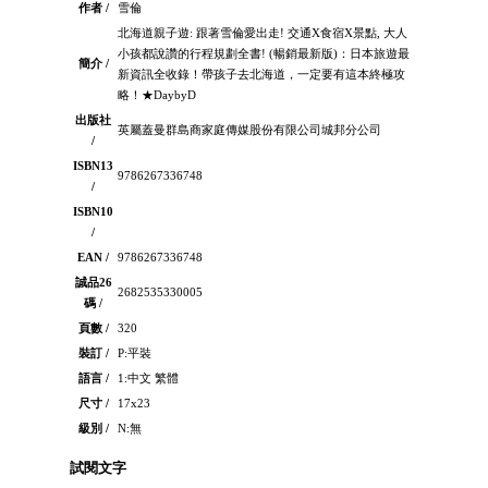
作者 /
雪倫
北海道親子遊: 跟著雪倫愛出走! 交通X食宿X景點, 大人
小孩都說讚的行程規劃全書! (暢銷最新版)：日本旅遊最
簡介 /
新資訊全收錄！帶孩子去北海道，一定要有這本終極攻
略！★DaybyD
出版社
英屬蓋曼群島商家庭傳媒股份有限公司城邦分公司
/
ISBN13
9786267336748
/
ISBN10
/
EAN /
9786267336748
誠品26
2682535330005
碼 /
頁數 /
320
裝訂 /
P:平裝
語言 /
1:中文 繁體
尺寸 /
17x23
級別 /
N:無
試閱文字