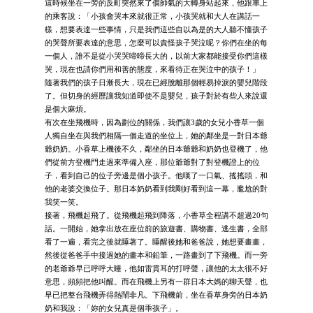
這時候坐在一旁的反町突然來了個帥氣的大轉身站起來，他跟車上
的乘客說：「小孩會哭本來就很正常，小孩哭就和大人在講話一
樣，想要表達一些事情，只是我們這些自以為是的大人聽不懂孩子
的哭聲所要表達的意思，怎麼可以責怪孩子哭泣呢？你們在坐的每
一個人，誰不是從小哭哭啼啼長大的，以前大家都能接受你們這樣
哭，現在也請你們用和善的態度，來看待正在哭泣中的孩子！」
隨著我們的孩子日漸長大，現在已經脫離那個輕易掉淚的嬰兒階段
了。但切身的經歷讓我知道即使不是嬰兒，孩子對於有些人來說還
是個大麻煩。
有次在坐飛機時，因為劃位的關係，我們讓3歲的女兒小香草一個
人獨自坐在與我們相隔一個走道的坐位上，她的鄰坐是一對日本爺
爺奶奶。小香草上機後不久，鄰坐的日本爺爺和奶奶也登機了，他
們從前方登機門走過來準備入座，那位爺爺對了對登機證上的位
子，看到自己的位子旁邊是個小孩子。他嘆了一口氣、搖搖頭，和
他的老婆交換位子。那日本奶奶看到我剛好看到這一幕，尷尬的對
我笑一笑。
接著，飛機起飛了。從飛機起飛到降落，小香草全程講不超過20句
話。一開始，她拿出放在座位前的旅遊書、購物書、逃生書，全部
看了一遍，看完之後就睡著了。睡醒後她和爸爸說，她想要畫畫，
然後從爸爸手中接過她的畫本和鉛筆，一路畫到了下飛機。而一旁
的老爺爺早已呼呼大睡，他如雷貫耳的打呼聲，讓他的太太很不好
意思，頻頻把他叫醒。而在飛機上另有一群日本大媽的聊天聲，也
早已把整台飛機弄得熱鬧非凡。下飛機前，坐在香草身旁的日本奶
奶和我說：「妳的女兒真是個乖孩子」。