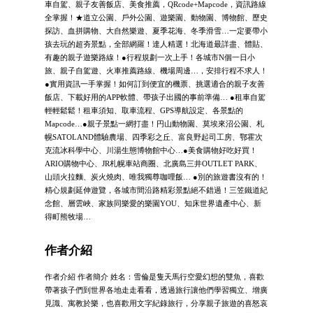
車自駕、親子友善飯店、美食推薦，QRcode+Mapcode，資訊路線
全掌握！★道立公園、戶外公園、遊樂園、動物園、博物館、歷史
探訪、血拼購物、大自然樂遊、夏季花海、冬季滑雪…一定要帶小
孩去玩的超夯景點，全部網羅！達人精選！北海道最詳盡、體貼、
有趣的親子遊樂路線！●行程規劃一次上手！各城市N個一日小
旅、親子自駕遊、火車推薦路線、機場周邊…，安排行程不求人！
●實用資訊一手掌握！如何訂到便宜的機票、挑選適合的親子友善
飯店、下載好用的APP軟體、帶孩子出國的事前準備… ●租車自駕
輕輕鬆鬆！租車須知、取車流程、GPS導航設定、各景點的
Mapcode…●親子景點一網打盡！円山動物園、莫埃來沼公園、札
幌SATOLAND體驗農場、四季彩之丘、富良野起司工房、鄂霍次
克流冰科學中心、川湯生態博物館中心…●美食購物好吃好買！
ARIO購物中心、JR札幌車站商圈、北廣島三井OUTLET PARK、
山頭火拉麵、炭火燒肉、唯我獨尊咖哩飯… ●別的旅遊書沒有的！
精心規劃延伸遊覽，各城市間沿路精彩景點絕不錯過！三笠鐵道紀
念館、層雲峽、家族同樂愛的樂園YOU、知床世界遺產中心、新
得町熊牧場…
作者介紹
作者介紹 作者簡介 姓名：雪倫是隻天馬行空愛幻想的雙魚，喜歡
帶著孩子們到世界各地走走看看，透過旅行讓他們學習獨立、增廣
見識、寓教於樂，也喜歡用文字紀錄旅行，分享親子旅遊的喜怒哀