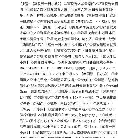
之時計 【富良野一日小旅2】 ◎富良野水晶音樂館／◎富良野果醬
園／◎麓鄉之森／◎五郎石之家／◎拾來之家 本日餐廳推薦◎午
餐：とみ川拉麵／◎晚餐：唯我獨尊咖哩飯 【富良野特輯】 ◎北
海肚臍祭／◎新富良野王子飯店滑雪（冬季限定） ＜＜紋別、網
走、知床＞＞ 【紋別一日小旅】 ◎紋別冰海展望塔／◎鄂霍次克
海豹中心／◎鄂霍次克流冰科學中心／◎鄂霍次克流冰公園 本日
餐廳推薦◎午餐：鄂霍次克流冰科學中心 喫茶店／◎晚餐：紋別
白咖哩MARINA 【網走一日小旅】 ◎能取岬／◎博物館網走監獄
／◎北方民族博物館／◎鄂霍次克流冰館 本日餐廳推薦◎午餐：
博物館網走監獄 監獄食堂／◎晚餐：焼肉リキ三代目 【知床半日
小旅】 ◎知床自然中心／◎知床五湖散策 本日餐廳推薦◎午餐：
BARISTART COFFEE SHIRETOKO／◎晚餐：知床テラスダイニ
ング the LIFE TABLE＜＜道東三湖＞＞ 【摩周湖一日小旅】 ◎摩
周湖／◎神之子池／◎川湯公園牧場／◎硫磺山／◎川湯生態博物
館中心 ◎屈斜路湖砂湯／◎美幌峠 本日餐廳推薦◎午餐：Orchard
Grass（川湯溫泉駅內）／◎晚餐：弟子屈拉麵總本店 【阿寒湖半
日小旅】 ◎阿寒湖／◎遠內多湖（オンネトー湖） 本日餐廳推薦
◎午餐：奈辺久／◎晚餐：民藝喫茶Poronno＜＜帶廣周邊＞＞
【帶廣一日小旅】 ◎愛國車站／◎幸福車站／◎六花之森／◎十
勝花畑牧場 本日餐廳推薦◎午餐：六花之森はまなし／◎晚餐1：
元祖の豚丼ぱんちょう／◎晚餐2：豚丼のぶたはげ 【帶廣特輯】
◎帶廣競馬場／◎十勝道立公園＜＜函館、登別＞＞ 【函館一日
小旅1】 ◎函館朝市／◎摩周丸／◎金森紅磚倉庫群／◎元町／◎