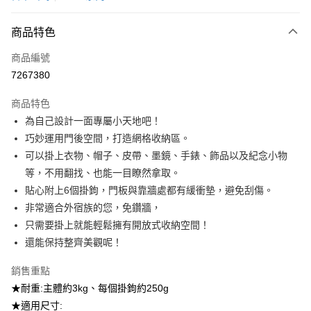
LINE Pay
商品特色
Apple Pay
商品編號
悠遊付
7267380
Google Pay
商品特色
全盈+PAY
為自己設計一面專屬小天地吧！
大哥付你分期
巧妙運用門後空間，打造網格收納區。
相關說明
可以掛上衣物、帽子、皮帶、墨鏡、手錶、飾品以及紀念小物
【大哥付你分期使用說明】
等，不用翻找、也能一目瞭然拿取。
ATM付款
1.本服務由台灣大哥大提供，台灣大哥大用戶可立即使用無須另外申請。
貼心附上6個掛鉤，門板與靠牆處都有緩衝墊，避免刮傷。
2.付款方式選擇「大哥付你分期」，訂單成立後會自動跳轉到大哥付的交易
流程，驗證手機門號後，選擇欲分期的期數、繳款截止日，確認付款後即完
非常適合外宿族的您，免鑽牆，
運送方式
成交易。
只需要掛上就能輕鬆擁有開放式收納空間！
3.實際核准額度、可分期數及費用金額請依後續交易確認頁面所載為準。
宅配【父親節大回饋】限時$299免運
還能保持整齊美觀呢！
4.訂單成立30分鐘內，如未前往確認交易或遇審核未通過，訂單將自動取
每筆NT$150，滿NT$299(含以上)免運費
消。如遇「轉專審核」未通過狀況，表示未達大哥付你分期系統評分，恕無
法說明評估內容。
銷售重點
【繳款方式說明】
★耐重:主體約3kg、每個掛鉤約250g
1.分期款項不併入電信帳單，「大哥付你分期」於每月結算日後寄送繳費提
★適用尺寸:
醒簡訊。