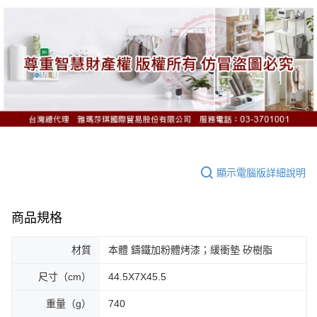
顯示電腦版詳細說明
商品規格
材質
本體 鑄鐵加粉體烤漆；緩衝墊 矽樹脂
尺寸（cm）
44.5X7X45.5
重量（g）
740