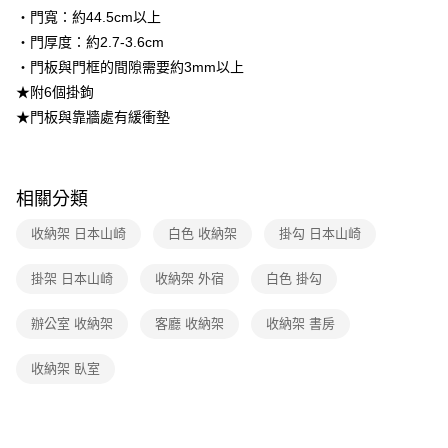
2.透過簡訊連結打開帳單後，可選擇「超商條碼／台灣大直營門市／銀行轉
・門寬：約44.5cm以上
帳／街口支付／iPASS MONEY」等通路繳費。
・門厚度：約2.7-3.6cm
【注意事項】
・門板與門框的間隙需要約3mm以上
1.本服務係由「台灣大哥大股份有限公司」（以下簡稱本公司）所提供，讓
★附6個掛鉤
用戶於交易時，得透過本服務購買商品或服務，並由商店將買賣／分期付款
★門板與靠牆處有緩衝墊
買賣價金債權讓與本公司後，依約使用本公司帳單繳交帳款。
2.基於同意付款使用「大哥付你分期」之契約關係目的，商店將以您的個人
資料（包含姓名、電話或地址）提供予台灣大哥大進項蒐集、處理及利用，
由本公司與您本人進行分期帳單所需資料之確認、核對及更正。
3.完整用戶服務條款，請詳閱以下連結：
https://oppay.tw/userRule
相關分類
收納架 日本山崎
白色 收納架
掛勾 日本山崎
掛架 日本山崎
收納架 外宿
白色 掛勾
辦公室 收納架
客廳 收納架
收納架 書房
收納架 臥室