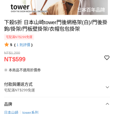
下殺5折 日本山崎tower門後網格架(白)/門後掛
鉤/掛架/門板壁掛架/衣帽包包掛架
宅配滿NT$299免運
5
(
1
則評價
)
NT$1,200
NT$599
※ 本商品不適用折價券
付款與運送方式
宅配滿NT$299免運
付款方式
品牌
信用卡一次付款
日本山崎
tower系列