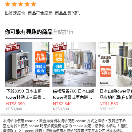
出貨速度快, 商品符合度高, 商品品質"優",
你可能有興趣的商品
全站排行
下殺3390 日本山崎
結帳現省760 日本山崎
日本山崎tower
tower移動式三層書架
tower摺疊式室內曬衣
品收納推車(白)/
(白)/移動式書架/書架/
架(白)/掛衣架/室內曬
推車/推車/運動用
NT$3,390
NT$2,840
NT$1,580
NT$3,800
NT$3,600
NT$2,000
多功能書架
衣架/居家用品
納
本網站中使用 cookie，欲查詢有關本網站使用 cookie 方式之詳情，及若您不希
熱門標籤
望在電腦上使用 cookie 時應如何變更電腦的 cookie 設定，請參閱本網站「
隱私
權條款
」之 Cookie 聲明。您繼續使用本網站即表示您同意本公司得按本網站使