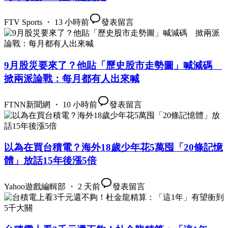
FTV Sports ・ 13 小時前
發表留言
9月股災要來了？他貼「歷史股市走勢圖」喊減碼
掀兩派論戰：每月都有人出來喊
FTNN新聞網 ・ 10 小時前
發表留言
以為在買台積電？海外18歲少年花5萬囤「20條記憶
體」放話15年後漲5倍
Yahoo遊戲編輯部 ・ 2 天前
發表留言