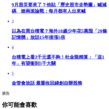
9月股災要來了？他貼「歷史股市走勢圖」喊減
碼 掀兩派論戰：每月都有人出來喊
3
以為在買台積電？海外18歲少年花5萬囤「20條
記憶體」放話15年後漲5倍
4
台積電上看3千元還不夠！杜金龍精算：「這1
年」有望衝到5千大關
5
金管會放話 最重收回緯創自辦股務
廣告
你可能會喜歡