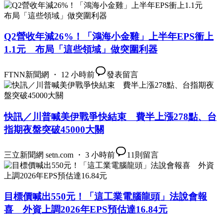
Q2營收年減26%！「鴻海小金雞」上半年EPS衝上
1.1元 布局「這些領域」做突圍利器
FTNN新聞網 ・ 12 小時前
發表留言
快訊／川普喊美伊戰爭快結束 費半上漲278點、台
指期夜盤突破45000大關
三立新聞網 setn.com ・ 3 小時前
11
則留言
目標價喊出550元！「這工業電腦龍頭」法說會報
喜 外資上調2026年EPS預估達16.84元