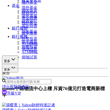
投資早知道
國內基金
基金
境外基金
國內基金
績效排行
境外基金
基金篩選
績效排行
我的基金
基金篩選
銀行服務
我的基金
匯率換算
銀行服務
外幣投資
匯率換算
ATM轉帳
外幣投資
保險試算
ATM轉帳
保險試算
更多
更多
廣告
台股類股查詢
momo中區物流中心上樑 斥資76億元打造電商新標
升級VIP
竿