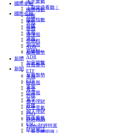
未平倉數
國際金融
｜期貨停看聽｜
國際指數
國際金融
外匯
國際指數
美股
外匯
港股
美股
滬深股
港股
原物料
滬深股
ADR
原物料
加密貨幣
ADR
新聞
加密貨幣
台股盤勢
新聞
ETF
台股盤勢
美股
ETF
陸港股
美股
黃金
陸港股
外匯
黃金
個人理財
外匯
民生景氣
個人理財
ESG
民生景氣
財經雜誌
ESG
Yahoo財經特派
財經雜誌
｜基金聰明挑｜