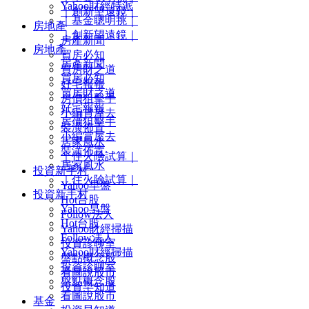
Yahoo財經特派
｜創新望遠鏡｜
｜基金聰明挑｜
房地產
｜創新望遠鏡｜
房產新聞
房地產
買房必知
房產新聞
買房財之道
買房必知
好宅報報
買房財之道
房價狙擊手
好宅報報
小編賞屋去
房價狙擊手
裝潢佈置
小編賞屋去
居家風水
裝潢佈置
｜住火險試算｜
居家風水
投資新手村
｜住火險試算｜
Yahoo早盤
投資新手村
Hot台股
Yahoo早盤
Follow法人
Hot台股
Yahoo財經掃描
Follow法人
投資診聊室
Yahoo財經掃描
盤點概念股
投資診聊室
看圖說股市
盤點概念股
投資早知道
看圖說股市
基金