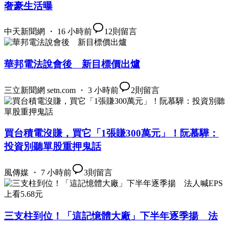
奢豪生活曝
中天新聞網 ・ 16 小時前
12
則留言
華邦電法說會後 新目標價出爐
三立新聞網 setn.com ・ 3 小時前
2
則留言
買台積電沒賺，買它「1張賺300萬元」！阮慕驊：
投資別聽單股重押鬼話
風傳媒 ・ 7 小時前
3
則留言
三支柱到位！「這記憶體大廠」下半年逐季揚 法