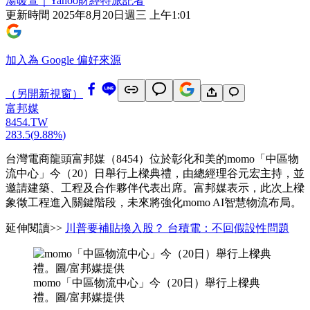
湯暖萱｜Yahoo財經特派記者
更新時間
2025年8月20日週三 上午1:01
加入為 Google 偏好來源
（另開新視窗）
富邦媒
8454.TW
283.5
(
9.88%
)
台灣電商龍頭富邦媒（8454）位於彰化和美的momo「中區物
流中心」今（20）日舉行上樑典禮，由總經理谷元宏主持，並
邀請建築、工程及合作夥伴代表出席。富邦媒表示，此次上樑
象徵工程進入關鍵階段，未來將強化momo AI智慧物流布局。
延伸閱讀>>
川普要補貼換入股？ 台積電：不回假設性問題
momo「中區物流中心」今（20日）舉行上樑典
禮。圖/富邦媒提供