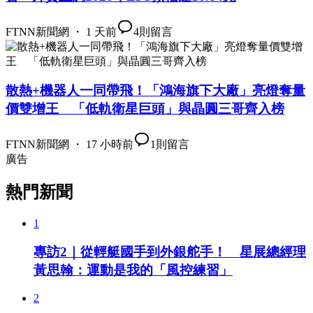
FTNN新聞網 ・ 1 天前
4
則留言
散熱+機器人一同帶飛！「鴻海旗下大廠」亮燈奪量
價雙增王 「低軌衛星巨頭」與晶圓三哥齊入榜
FTNN新聞網 ・ 17 小時前
1
則留言
廣告
熱門新聞
1
專訪2｜從輕艇國手到外銀舵手！ 星展總經理
黃思翰：運動是我的「風控練習」
2