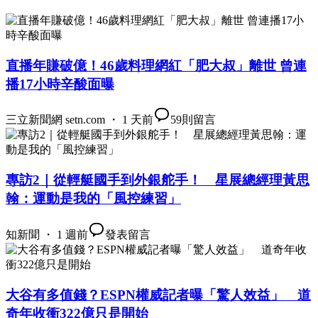
直播年賺破億！46歲料理網紅「肥大叔」離世 曾連
播17小時辛酸面曝
三立新聞網 setn.com ・ 1 天前
59
則留言
專訪2｜從輕艇國手到外銀舵手！ 星展總經理黃思
翰：運動是我的「風控練習」
知新聞 ・ 1 週前
發表留言
大谷有多值錢？ESPN權威記者曝「驚人效益」 道
奇年收衝322億只是開始