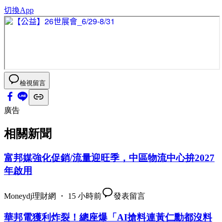
切換App
檢視留言
廣告
相關新聞
富邦媒強化促銷/流量迎旺季，中區物流中心拚2027
年啟用
Moneydj理財網 ・ 15 小時前
發表留言
華邦電獲利炸裂！總座爆「AI搶料連黃仁勳都沒料