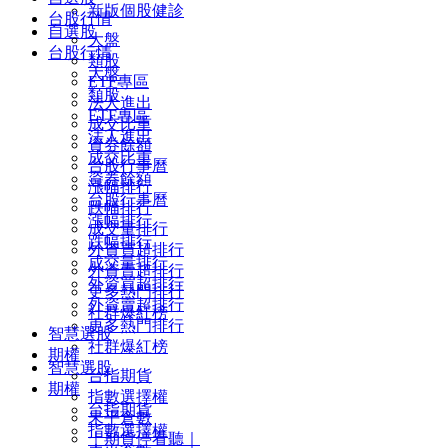
新版個股健診
台股行情
自選股
大盤
台股行情
類股
大盤
ETF專區
類股
法人進出
ETF專區
成交比重
法人進出
資券餘額
成交比重
台股行事曆
資券餘額
漲幅排行
台股行事曆
跌幅排行
漲幅排行
成交量排行
跌幅排行
外資買超排行
成交量排行
外資賣超排行
外資買超排行
更多熱門排行
外資賣超排行
社群爆紅榜
更多熱門排行
智慧選股
社群爆紅榜
期權
智慧選股
台指期貨
期權
指數選擇權
台指期貨
未平倉數
指數選擇權
｜期貨停看聽｜