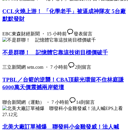
CCL火燒上游！ 「化學老手」被逼成神隊友 5台廠
默默發財
EBC東森財經新聞 ・ 15 小時前
發表留言
不是群聯！ 記憶體它靠這技術目標價破千
三立新聞網 setn.com ・ 7 小時前
2
則留言
TPBL／台籃的逆襲！CBA頂薪光環留不住林庭謙
6000萬天價震撼兩岸籃壇
聯合新聞網（運動） ・ 7 小時前
14
則留言
北美大廠訂單補爆 聯發科小金雞發威！法人喊