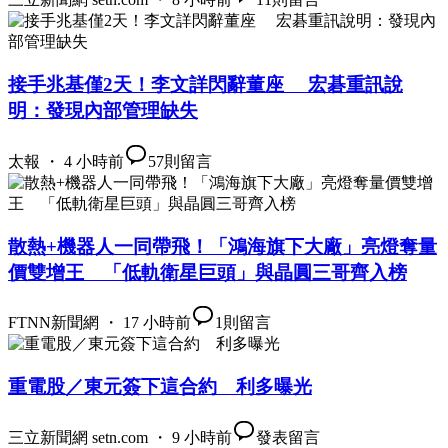
接手兆基僅2天！李文詳閃辭董座 宏碁重訊說
明：發現內部管理缺失
太報 ・ 4 小時前
57
則留言
散熱+機器人一同帶飛！「鴻海旗下大廠」亮燈奪量
價雙增王 「低軌衛星巨頭」與晶圓三哥齊入榜
FTNN新聞網 ・ 17 小時前
1
則留言
重電股／東元簽下這合約 利多曝光
三立新聞網 setn.com ・ 9 小時前
發表留言