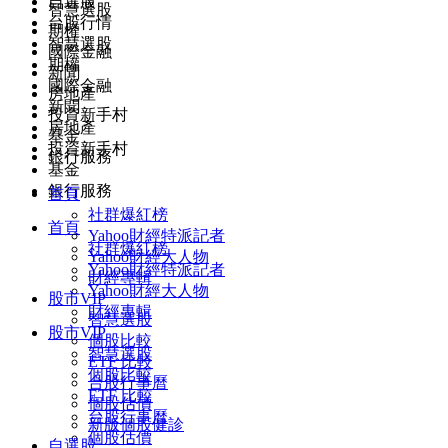
自選股
智慧選股
台股行情
期權
智慧選股
國際金融
期權
新聞
國際金融
房地產
新聞
投資新手村
房地產
基金
投資新手村
銀行服務
基金
銀行服務
首頁
社群爆紅榜
首頁
Yahoo財經特派記者
社群爆紅榜
Yahoo財經大人物
Yahoo財經特派記者
財經專輯
Yahoo財經大人物
股市VIP
財經專輯
智慧選股
股市VIP
個股比較
智慧選股
ETF 比較
個股比較
台股行事曆
ETF 比較
個股估價
台股行事曆
新版個股健診
個股估價
自選股