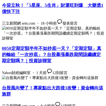
今迎立秋！「5星座、5生肖」財運旺到爆 大樂透1
億快下注
三立新聞網 setn.com ・ 18 小時前
發表留言
0050定期定額半年不如抄底一天？「定期定額」真
的輸給「一次抄底」？台股暴漲暴跌期間該繼續定
期定額嗎？｜投資診聊室
Yahoo財經編輯室 ・ 1 天前
12
則留言
台股風向變了！專家點出大跌後3改變：資金轉向這
族群
三立新聞網 setn.com ・ 8 小時前
11
則留言