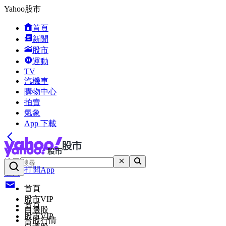
Yahoo股市
首頁
新聞
股市
運動
TV
汽機車
購物中心
拍賣
氣象
App 下載
搜尋
打開App
登入
首頁
股市VIP
首頁
自選股
股市VIP
台股行情