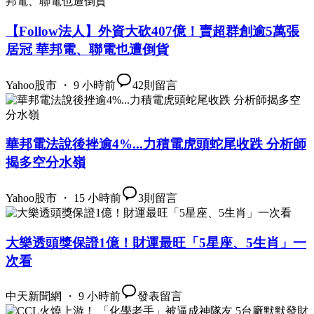
【Follow法人】外資大砍407億！賣超群創逾5萬張
居冠 華邦電、聯電也遭倒貨
Yahoo股市 ・ 9 小時前
42
則留言
華邦電法說後挫逾4%...力積電虎頭蛇尾收跌 分析師
揭多空分水嶺
Yahoo股市 ・ 15 小時前
3
則留言
大樂透頭獎保證1億！財運最旺「5星座、5生肖」一
次看
中天新聞網 ・ 9 小時前
發表留言