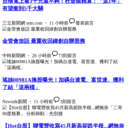
台積電上看3千元還不夠！杜金龍精算：「這1年」
有望衝到5千大關
三立新聞網 setn.com ・ 11 小時前
發表留言
金管會放話 最重收回緯創自辦股務
中時新聞網 ・ 20 小時前
73
則留言
瑤姊00981A換股曝光！加碼台達電、富世達、獲利
了結「這兩檔」
Newtalk新聞 ・ 11 小時前
3
則留言
【Hot台股】聯電營收寫45月新高卻跌半根...網無奈