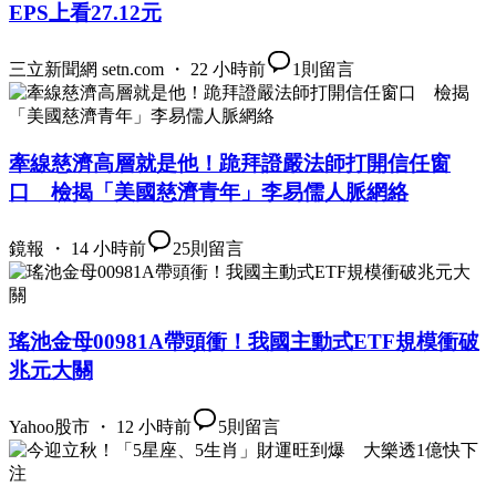
EPS上看27.12元
三立新聞網 setn.com ・ 22 小時前
1
則留言
牽線慈濟高層就是他！跪拜證嚴法師打開信任窗
口 檢揭「美國慈濟青年」李易儒人脈網絡
鏡報 ・ 14 小時前
25
則留言
瑤池金母00981A帶頭衝！我國主動式ETF規模衝破
兆元大關
Yahoo股市 ・ 12 小時前
5
則留言