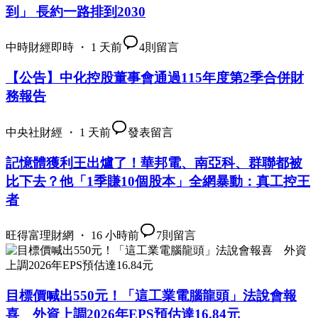
到」 長約一路排到2030
中時財經即時 ・ 1 天前
4
則留言
【公告】中化控股董事會通過115年度第2季合併財
務報告
中央社財經 ・ 1 天前
發表留言
記憶體獲利王出爐了！華邦電、南亞科、群聯都被
比下去？他「1季賺10個股本」全網暴動：真工控王
者
旺得富理財網 ・ 16 小時前
7
則留言
目標價喊出550元！「這工業電腦龍頭」法說會報
喜 外資上調2026年EPS預估達16.84元