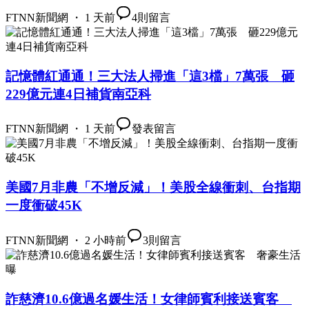
FTNN新聞網 ・ 1 天前
4
則留言
記憶體紅通通！三大法人掃進「這3檔」7萬張 砸
229億元連4日補貨南亞科
FTNN新聞網 ・ 1 天前
發表留言
美國7月非農「不增反減」！美股全線衝刺、台指期
一度衝破45K
FTNN新聞網 ・ 2 小時前
3
則留言
詐慈濟10.6億過名媛生活！女律師賓利接送賓客