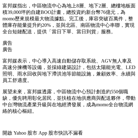
富邦媒指出，中區物流中心為地上8層、地下2層、總樓地板面
積39,000坪的自建BOO計畫，總投資約新台幣76億元，為
momo歷來規模最大物流據點。完工後，庫容突破百萬件，整
體庫存能量提升約20%，並與北區、南區物流中心串聯，實現
全台短鏈配送，提供「當日下單、當日到貨」服務。
廣告
廣告
富邦媒表示，中心導入高速自動儲存取系統、AGV無人車及
高速分揀機等設備，並採綠建築設計，包括太陽能光電、LED
照明、雨水回收與地下滯洪池等節能設施，兼顧效率、永續與
員工舒適度。
展望未來，富邦媒透露，中區物流中心預計創造約550個職
缺，優先聘用彰化居民，並扶植在地供應商與配送夥伴，帶動
中台灣物流產業升級與在地經濟發展，成為momo全台物流網
絡的核心樞紐。
開啟
Yahoo 股市 App
股市快訊不漏看