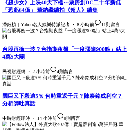
《超少女》上映40天下檔⋯票房創DC二十年新低
「恐虧64億」 華納繼續拍《超人》續集
潘鈺楨｜Yahoo名人娛樂特派記者 ・ 8 小時前
11
則留言
台股再衝一波？台指期夜盤「一度漲逾900點」站上
4萬5大關
民視財經網 ・ 2 小時前
4
則留言
國巨又下殺逾5％ 何時重返千元？陳泰銘成利空？
分析師吐真話
中時財經即時 ・ 14 小時前
8
則留言