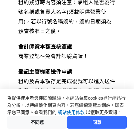
租約簽訂時內容須注意：承租人是否為行
號名稱或負責人名字(須載明供營業使
用)，若以行號名稱簽約，簽約日期須為
預查核准日之後。
會計師資本額查核簽證
商業登記～免會計師驗資喔！
登記主管機關送件申請
租約及資本額存足完成後就可以進入送件
階段，送件方式可選擇郵寄、臨櫃或經由
為提供使用者最佳閱讀體驗，本網站蒐集cookies進行網站行
經濟部一站式網站
線上申請，審核時間約
為分析，以持續優化網頁內容，若您繼續瀏覽本網站，即表
2-5個工作天，審核通過就會有統編囉！
示您已同意。查看我們的
網站使用條款
以獲取更多資訊。
行號登記申請應備文件如下
：
不同意
同意