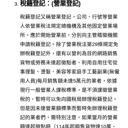
稅籍登記：(營業登記)
稅籍登記又稱營業登記，公司、行號等營業
人依營業稅法規定總機構及其他固定營業場
所，應於開始營業前，分別向主管稽徵機關
申請稅籍登記。除了營業稅法第29條規定免
辦稅籍登記外，還有以營利為目的網路銷售
貨物或勞務未達起徵點者、利用自用住宅從
事理髮、燙髮、美容等家庭手工藝副業(無僱
用人員)每月銷售額未達5萬元的業者，依據
現行一般營業人課稅標準，是不須課徵營業
稅的，暫時可以免向國稅局辦理稅籍登記。
但是因未達營業額標準而暫時免辦理稅籍登
記的業者們，需特別注意，如果當月的營業
額達起徵點時（114年起銷售貨物達10萬、