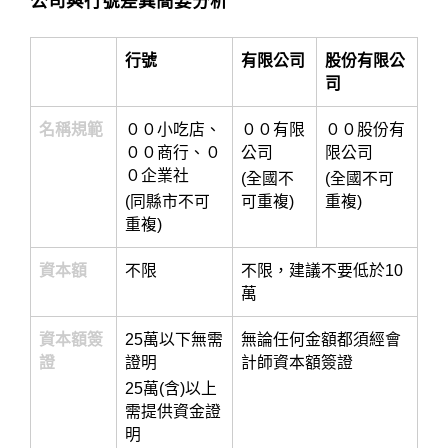
公司與行號差異簡要分析
行號
有限公司
股份有限公
司
名稱規範
００小吃店、
００有限
００股份有
００商行、０
公司
限公司
０企業社
(全國不
(全國不可
(同縣市不可
可重複)
重複)
重複)
資本額
不限
不限，建議不要低於10
萬
資本額簽
25萬以下無需
無論任何金額都須經會
證
證明
計師資本額簽證
25萬(含)以上
需提供資金證
明