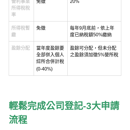
營利事業
免徵
20%
所得稅稅
率
所得稅暫
免徵
每年9月底前，依上年
繳
度已納稅額50%繳納
盈餘分配
當年度盈餘要
盈餘可分配，但未分配
全部併入個人
之盈餘須加徵5%營所稅
綜所合併計稅
(0-40%)
輕鬆完成公司登記-3大申請
流程