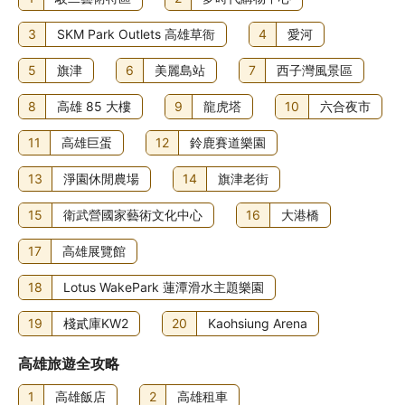
3
SKM Park Outlets 高雄草衙
4
愛河
5
旗津
6
美麗島站
7
西子灣風景區
8
高雄 85 大樓
9
龍虎塔
10
六合夜市
11
高雄巨蛋
12
鈴鹿賽道樂園
13
淨園休閒農場
14
旗津老街
15
衛武營國家藝術文化中心
16
大港橋
17
高雄展覽館
18
Lotus WakePark 蓮潭滑水主題樂園
19
棧貳庫KW2
20
Kaohsiung Arena
高雄旅遊全攻略
1
高雄飯店
2
高雄租車