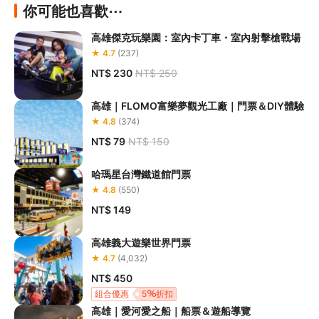
你可能也喜歡⋯
基於安全考量65歲以上長者、身心障礙者、孕婦、酒醉
（飲酒後）、患有心臟血管疾病、高（低）血壓、癲癇症、
高雄傑克玩樂園：室內卡丁車・室內射擊槍戰場
頸部或背部疾病及身體不適者，恕不提供駕駛
★ 4.7
(237)
為確保安全，請遵守現場工作人員指示及搭乘須知
NT$ 230
NT$ 250
設施搭乘限制請依現場公告為準
高雄｜FLOMO富樂夢觀光工廠｜門票＆DIY體驗
官
當日營業時間及設施維修保養公告及各設施搭乘限制請依
★ 4.8
(374)
方公告
為主
NT$ 79
NT$ 150
營業人名稱：大魯閣開發股份有限公司高雄分公司 / 統一編
號：24797920
哈瑪星台灣鐵道館門票
★ 4.8
(550)
NT$ 149
高雄義大遊樂世界門票
★ 4.7
(4,032)
NT$ 450
組合優惠
5
折扣
高雄｜愛河愛之船｜船票＆遊船導覽