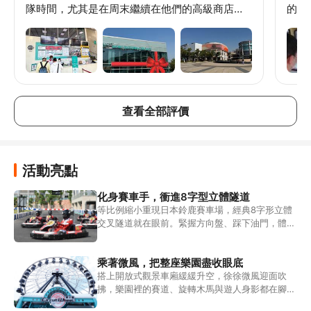
隊時間，尤其是在周末繼續在他們的高級商店購
的，
物後。
36
好玩
要撞
的，
是可
隊喔
查看全部評價
活動亮點
化身賽車手，衝進8字型立體隧道
等比例縮小重現日本鈴鹿賽車場，經典8字形立體
交叉隧道就在眼前。緊握方向盤、踩下油門，體驗
風聲呼嘯而過的速度感，不用出國也能圓一次賽車
手的夢。
乘著微風，把整座樂園盡收眼底
搭上開放式觀景車廂緩緩升空，徐徐微風迎面吹
拂，樂園裡的賽道、旋轉木馬與遊人身影都在腳下
展開，是俯瞰整座鈴鹿賽道樂園最療癒的角度。