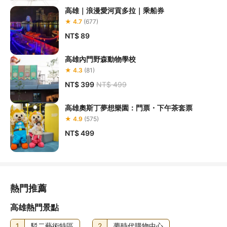
高雄｜浪漫愛河貢多拉｜乘船券
★ 4.7
(677)
NT$ 89
高雄內門野森動物學校
★ 4.3
(81)
NT$ 399
NT$ 499
高雄奧斯丁夢想樂園：門票・下午茶套票
★ 4.9
(575)
NT$ 499
熱門推薦
高雄熱門景點
1
駁二藝術特區
2
夢時代購物中心