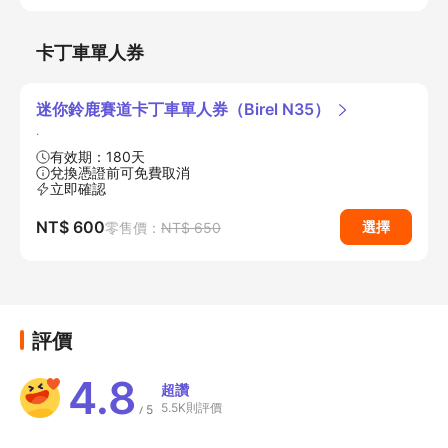
卡丁車單人券
迷你鈴鹿賽道卡丁車單人券（Birel N35）
.
有效期：180天
兌換憑證前可免費取消
立即確認
NT$ 600
選擇
零售價：
NT$ 650
評價
4.8
超讚
5.5K則評價
5
/