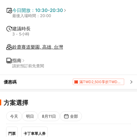
今日開放：10:30-20:30
最後入場時間：20:00
建議時長
3 - 5小時
鈴鹿賽道樂園, 高雄, 台灣
指南
請於預訂前先查閱
優惠碼
滿TWD2,500享折TWD400
滿TWD2,000享折TWD200
滿TWD5,000享折TWD400
滿TWD8,050享5%折扣
方案選擇
5%折扣
5%折扣
今天
明日
8月11日
全部
門票
卡丁車單人券