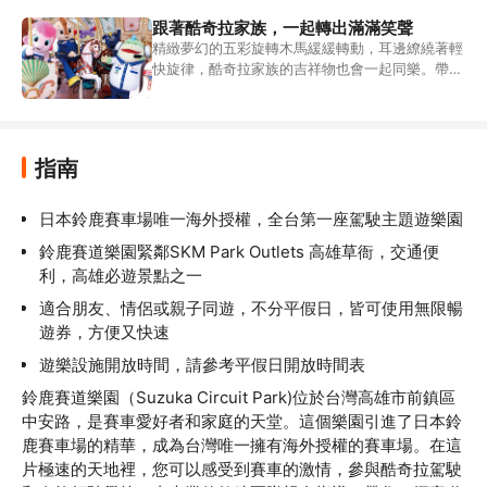
跟著酷奇拉家族，一起轉出滿滿笑聲
精緻夢幻的五彩旋轉木馬緩緩轉動，耳邊繚繞著輕
快旋律，酷奇拉家族的吉祥物也會一起同樂。帶著
大小朋友坐上木馬，簡單的幸福就從這一圈開始。
指南
日本鈴鹿賽車場唯一海外授權，全台第一座駕駛主題遊樂園
鈴鹿賽道樂園緊鄰SKM Park Outlets 高雄草衙，交通便
利，高雄必遊景點之一
適合朋友、情侶或親子同遊，不分平假日，皆可使用無限暢
遊券，方便又快速
遊樂設施開放時間，請參考平假日開放時間表
鈴鹿賽道樂園（Suzuka Circuit Park)位於台灣高雄市前鎮區
中安路，是賽車愛好者和家庭的天堂。這個樂園引進了日本鈴
鹿賽車場的精華，成為台灣唯一擁有海外授權的賽車場。在這
片極速的天地裡，您可以感受到賽車的激情，參與酷奇拉駕駛