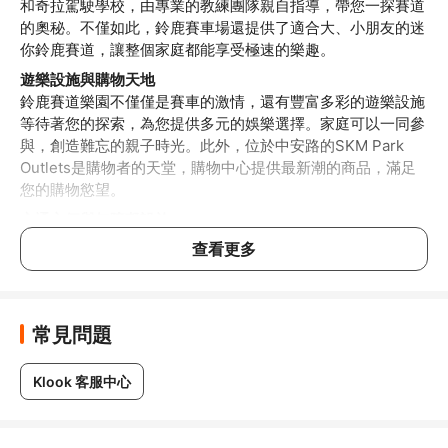
和奇拉駕駛學校，由專業的教練團隊親自指導，帶您一探賽道
的奧秘。不僅如此，鈴鹿賽車場還提供了適合大、小朋友的迷
你鈴鹿賽道，讓整個家庭都能享受極速的樂趣。
遊樂設施與購物天地
鈴鹿賽道樂園不僅僅是賽車的激情，還有豐富多彩的遊樂設施
等待著您的探索，為您提供多元的娛樂選擇。家庭可以一同參
與，創造難忘的親子時光。此外，位於中安路的SKM Park 
Outlets是購物者的天堂，購物中心提供最新潮的商品，滿足
您的購物慾望。
交通方便與無障礙設施
鈴鹿賽道樂園的交通十分便捷，鄰近捷運草衙站，讓您輕鬆抵
查看更多
達這片極速樂園。不論您是自駕還是搭乘大眾運輸工具，都能
輕鬆享受到這個極速娛樂天地。樂園更為身心障礙者提供無障
礙設施，致力於打造一個讓每位遊客都能盡情參與的友善環
境。無論您的身體狀況如何，鈴鹿賽道樂園都希望讓每位遊客
常見問題
都能在這裡找到快樂和滿足。來體驗鈴鹿賽道樂園，讓速度和
歡笑在這裡交織，成就您難忘的賽車冒險之旅。
Klook 客服中心
行前提醒