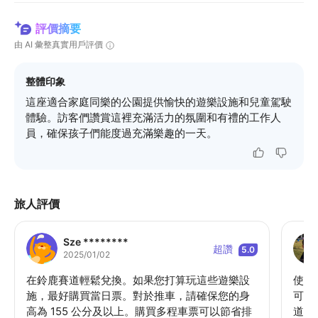
評價摘要
由 AI 彙整真實用戶評價
整體印象
這座適合家庭同樂的公園提供愉快的遊樂設施和兒童駕駛
體驗。訪客們讚賞這裡充滿活力的氛圍和有禮的工作人
員，確保孩子們能度過充滿樂趣的一天。
旅人評價
Sze ********
超讚
5.0
2025/01/02
在鈴鹿賽道輕鬆兌換。如果您打算玩這些遊樂設
使用
施，最好購買當日票。對於推車，請確保您的身
可以
高為 155 公分及以上。購買多程車票可以節省排
道卡