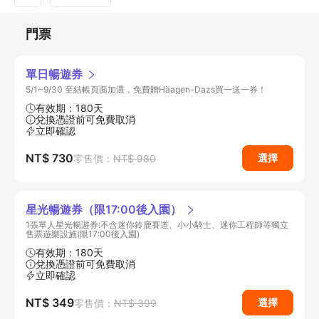
門票
單日暢遊券
5/1~9/30 至結帳頁面加選，免費贈Häagen-Dazs買一送一券！
有效期：180天
兌換憑證前可免費取消
立即確認
NT$ 730
選擇
零售價：
NT$ 980
星光暢遊券（限17:00後入園）
1張單人星光暢遊券:不含迷你鈴鹿賽道、小小騎士、迷你工程師等獨立
售票遊樂設施(限17:00後入園)
有效期：180天
兌換憑證前可免費取消
立即確認
NT$ 349
選擇
零售價：
NT$ 399