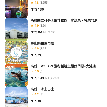
★ 4.8
(1,955)
NT$ 130
高雄國立科學工藝博物館：常設展・特展門票
★ 4.9
(1,901)
NT$ 84
NT$ 90
壽山動物園門票
★ 4.8
(1,421)
NT$ 20
高雄：VOLARE飛行體驗主題館門票-大港店
★ 5.0
(3)
NT$ 199
NT$ 249
高雄｜海上巴士
★ 4.2
(31)
NT$ 80